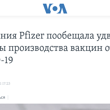
ния Pfizer пообещала уд
ы производства вакцин о
-19
 17:23
ься