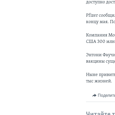
доступно дост
Pfizer сообщи
концу мая. По
Компания Mod
США 300 млн 
Энтони Фаучи
вакцины сущ
Ныне привиты
тыс жизней.
Поделит
Читайте 