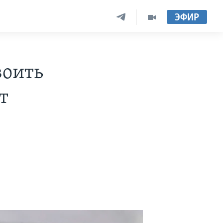
ЭФИР
воить
т