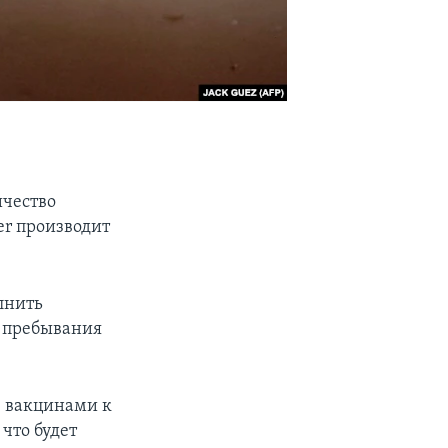
ичество
er производит
лнить
й пребывания
в вакцинами к
 что будет