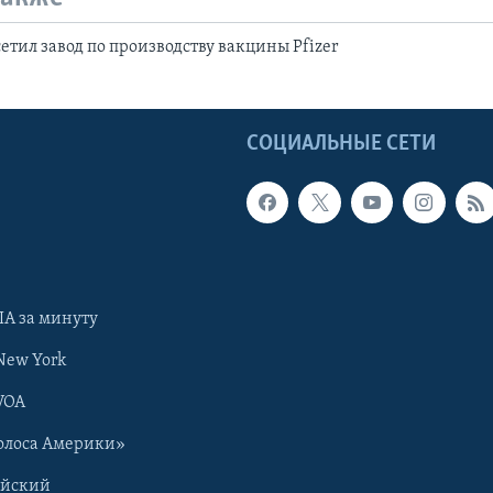
етил завод по производству вакцины Pfizer
Ы
СОЦИАЛЬНЫЕ СЕТИ
А за минуту
New York
VOA
олоса Америки»
ийский