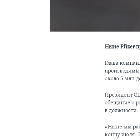
Ныне Pfizer п
Глава компани
производимых
около 5 млн д
Президент СШ
обещание о р
в должности.
«Ныне мы рас
концу июля. Э