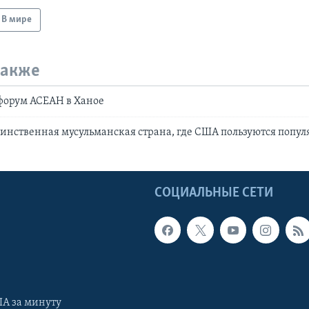
В мире
также
форум АСЕАН в Ханое
инственная мусульманская страна, где США пользуются попу
Ы
СОЦИАЛЬНЫЕ СЕТИ
А за минуту