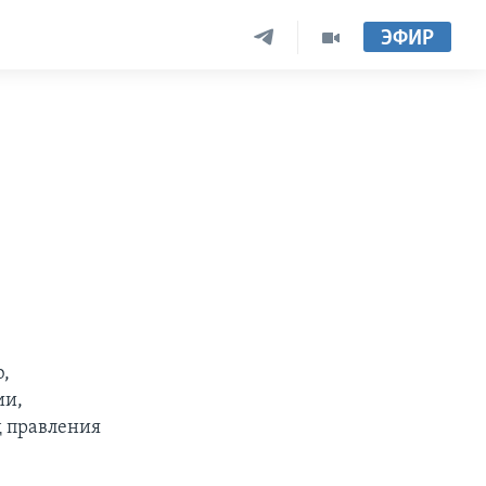
ЭФИР
,
ии,
д правления