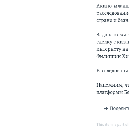
Акино-младши
расследовани
стране и без
Задача комис
сделку с кит
интернету на
Филиппин Хи
Расследовани
Напомним, чт
платформы Б
Поделит
This item is part of