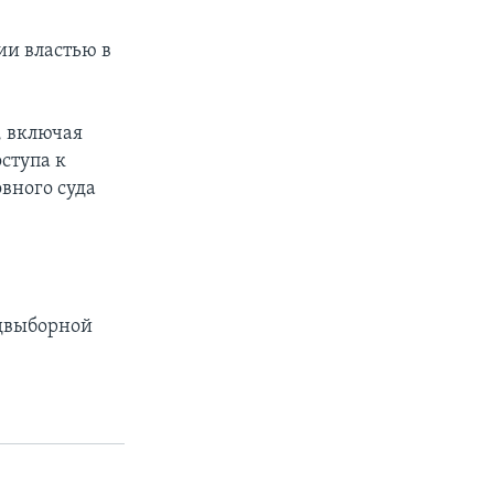
ии властью в
, включая
ступа к
вного суда
едвыборной