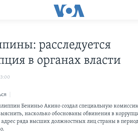
пины: расследуется
пция в органах власти
03:00
ься
липпин Бениньо Акино создал специальную комиссию
ыяснить, насколько обоснованы обвинения в коррупц
адрес ряда высших должностных лиц страны в перио
о.