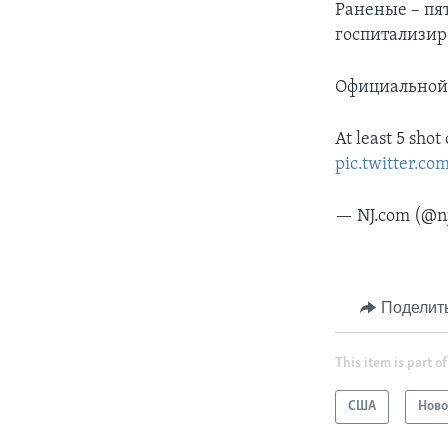
Раненые – пят
госпитализир
Официальной 
At least 5 sho
pic.twitter.c
— NJ.com (@n
Поделит
This item is part of
США
Ново