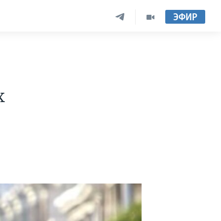
ЭФИР
х