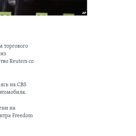
м торгового
 из
во Reuters со
аясь на CBS
автомобиля.
ени на
ентра Freedom