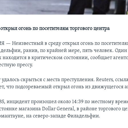
открыл огонь по посетителям торгового центра
ИЯ —
Неизвестный в среду открыл огонь по посетителя
дельфии, ранив, по крайней мере, пять человек. Один
 находится в критическом состоянии, сообщает агентст
естную прессу.
далось скрыться с места преступления. Reuters, ссыл
ает, что подозреваемый открыл огонь из движущегося 
S, инцидент произошел около 14:39 по местному врем
тоянке магазина Dollar General, в районе торгового ц
рмантауне, на северо-западе Филадельфии.