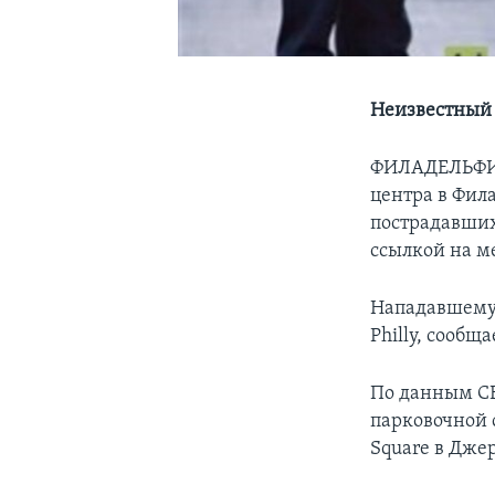
Неизвестный 
ФИЛАДЕЛЬФ
центра в Фила
пострадавших
ссылкой на м
Нападавшему у
Philly, сообщ
По данным CB
парковочной с
Square в Дже