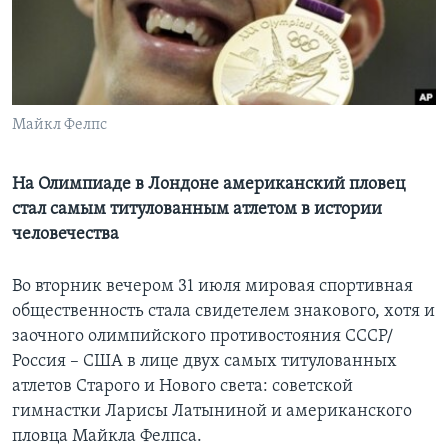
Learning English
СОЦИАЛЬНЫЕ СЕТИ
Майкл Фелпс
Языки
На Олимпиаде в Лондоне американский пловец
стал самым титулованным атлетом в истории
человечества
Во вторник вечером 31 июля мировая спортивная
общественность стала свидетелем знакового, хотя и
заочного олимпийского противостояния СССР/
Россия – США в лице двух самых титулованных
атлетов Старого и Нового света: советской
гимнастки Ларисы Латыниной и американского
пловца Майкла Фелпса.