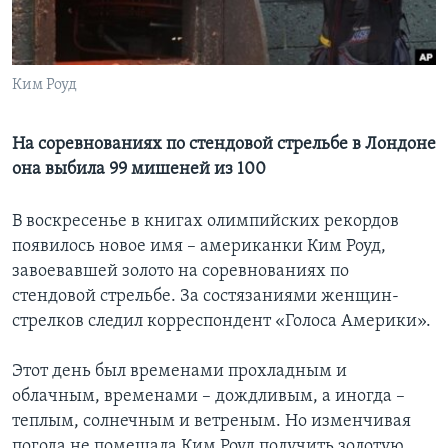
Learning English
Ким Роуд
СОЦИАЛЬНЫЕ СЕТИ
На соревнованиях по стендовой стрельбе в Лондоне
она выбила 99 мишеней из 100
Языки
В воскресенье в книгах олимпийских рекордов
появилось новое имя – американки Ким Роуд,
завоевавшей золото на соревнованиях по
стендовой стрельбе. За состязаниями женщин-
стрелков следил корреспондент «Голоса Америки».
Этот день был временами прохладным и
облачным, временами – дождливым, а иногда –
теплым, солнечным и ветреным. Но изменчивая
погода не помешала Ким Роуд получить золотую