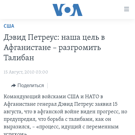
Линки
доступности
Перейти
США
на
ГЛАВНОЕ
Дэвид Петреус: наша цель в
основной
ПРОГРАММЫ
контент
Афганистане – разгромить
ПРОЕКТЫ
Перейти
АМЕРИКА
Талибан
к
ЭКСПЕРТИЗА
НОВОСТИ ЗА МИНУТУ
УЧИМ АНГЛИЙСКИЙ
основной
15 Август, 2010 03:00
ИНТЕРВЬЮ
ИТОГИ
НАША АМЕРИКАНСКАЯ ИСТОРИЯ
навигации
Перейти
Поделиться
ФАКТЫ ПРОТИВ ФЕЙКОВ
ПОЧЕМУ ЭТО ВАЖНО?
А КАК В АМЕРИКЕ?
в
Командующий войсками США и НАТО в
ЗА СВОБОДУ ПРЕССЫ
ДИСКУССИЯ VOA
АРТЕФАКТЫ
поиск
Афганистане генерал Дэвид Петреус заявил 15
УЧИМ АНГЛИЙСКИЙ
ДЕТАЛИ
АМЕРИКАНСКИЕ ГОРОДКИ
августа, что в афганской войне виден прогресс, но
ВИДЕО
предупредил, что борьба с талибами, как он
НЬЮ-ЙОРК NEW YORK
ТЕСТЫ
выразился, – «процесс, идущий с переменным
ПОДПИСКА НА НОВОСТИ
АМЕРИКА. БОЛЬШОЕ ПУТЕШЕСТВИЕ
успехом».