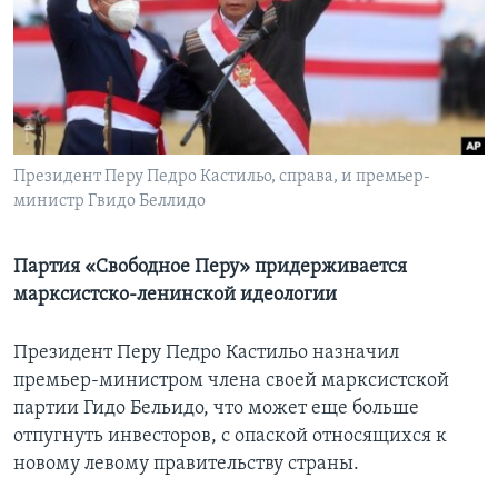
Learning English
СОЦИАЛЬНЫЕ СЕТИ
Президент Перу Педро Кастильо, справа, и премьер-
министр Гвидо Беллидо
Языки
Партия «Свободное Перу» придерживается
марксистско-ленинской идеологии
Президент Перу Педро Кастильо назначил
премьер-министром члена своей марксистской
партии Гидо Бельидо, что может еще больше
отпугнуть инвесторов, с опаской относящихся к
новому левому правительству страны.