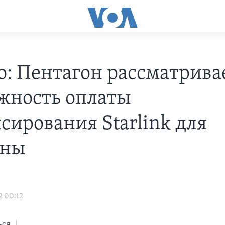
co: Пентагон рассматрива
жность оплаты
сирования Starlink для
ины
2 00:12
ься