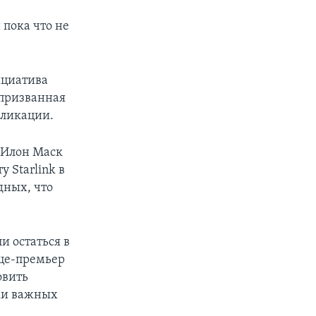
 пока что не
ициатива
 призванная
бликации.
X Илон Маск
 Starlink в
дных, что
и остаться в
ице-премьер
овить
ки важных