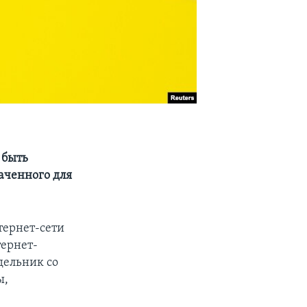
 быть
аченного для
тернет-сети
тернет-
дельник со
ы,