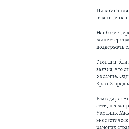
Ни компания S
ответили на 
Наиболее вер
министерства
поддержать ст
Этот шаг был 
заявил, что е
Украине. Одн
SpaceX продо
Благодаря се
сети, несмотр
Украины Миха
энергетичес
районах стра