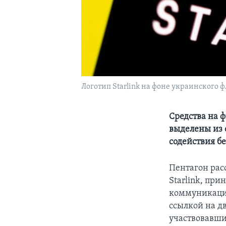
Логотип Starlink на фоне украинского 
Средства на 
выделены из 
содействия б
Пентагон рас
Starlink, пр
коммуникаций
ссылкой на д
участвовавши