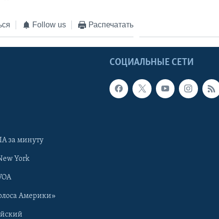
ься
Follow us
Распечатать
Ы
СОЦИАЛЬНЫЕ СЕТИ
А за минуту
New York
VOA
олоса Америки»
ийский