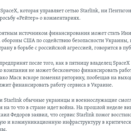
paceX, которая управляет сетью Starlink, ни Пентагон
просьбу «Рейтер» о комментариях.
оятным источником финансирования может стать Ин
 обороны США по содействию безопасности Украины,
рану в борьбе с российской агрессией, говорится в пу
предпринят после того, как в пятницу владелец Space
го компания не может бесконечно финансировать работу
ако Маск вскоре поменял риторику, пообещав на выхо
лжит финансировать работу сервиса в Украине.
ти Starlink обычные украинцы и военнослужащие смогл
я на то что в стране идет война. На прошлой неделе в
ил Федоров заявил, что сервис Starlink помог восстан
кую и коммуникационную инфраструктуру в критичес
ны.