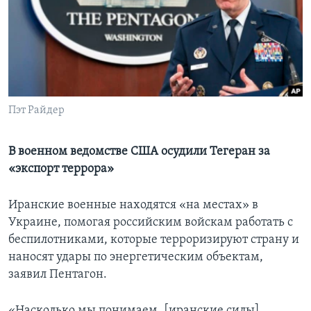
Learning English
СОЦИАЛЬНЫЕ СЕТИ
Пэт Райдер
Языки
В военном ведомстве США осудили Тегеран за
«экспорт террора»
Иранские военные находятся «на местах» в
Украине, помогая российским войскам работать с
беспилотниками, которые терроризируют страну и
наносят удары по энергетическим объектам,
заявил Пентагон.
«Насколько мы понимаем, [иранские силы]