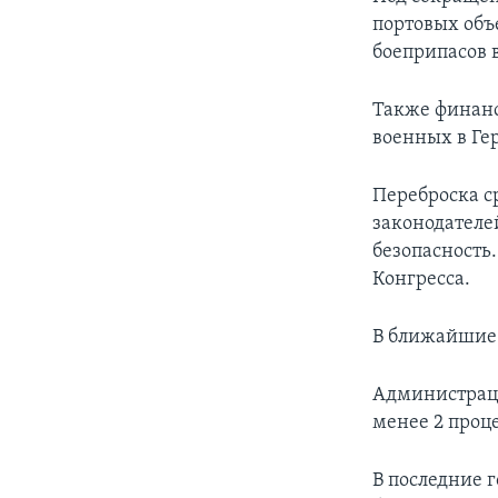
портовых объ
боеприпасов 
Также финанс
военных в Ге
Переброска с
законодателе
безопасность
Конгресса.
В ближайшие 
Администраци
менее 2 проц
В последние 