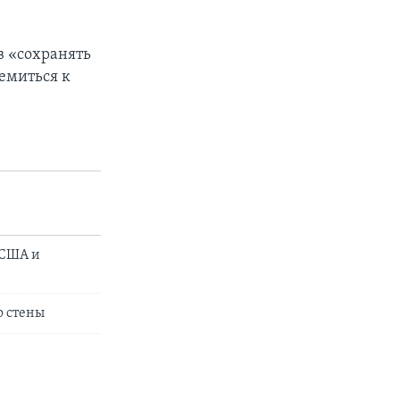
в «сохранять
ремиться к
 США и
о стены