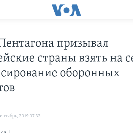
 Пентагона призывал
ейские страны взять на с
сирование оборонных
тов
ентябрь, 2019 07:32
ься