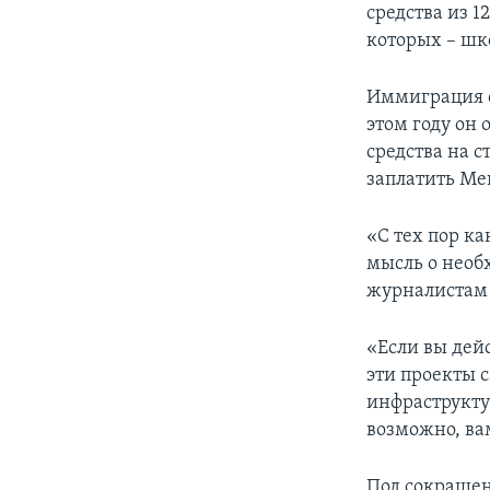
средства из 
которых – шк
Иммиграция с
этом году он
средства на с
заплатить Ме
«С тех пор ка
мысль о необх
журналистам 
«Если вы дей
эти проекты с
инфраструктур
возможно, вам
Под сокращен