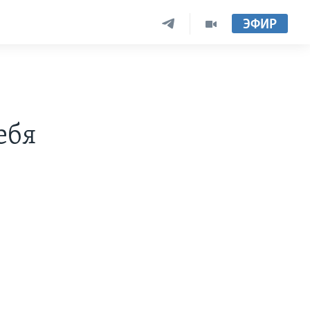
ЭФИР
ебя