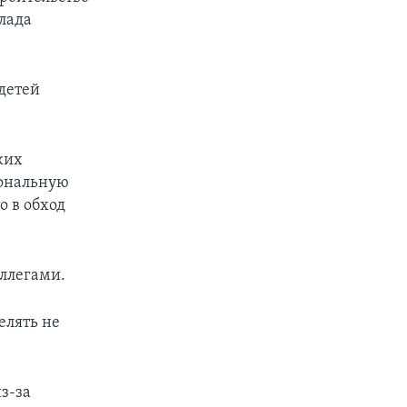
клада
детей
ких
иональную
о в обход
ллегами.
елять не
з-за