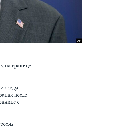
ны на границе
м следует
ранах после
границе с
бросив