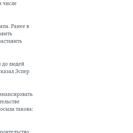
в числе
па. Ранее в
авить
заставить
и до людей
сказал Эспер
финансировать
тельстве
осыла такова:
троительство