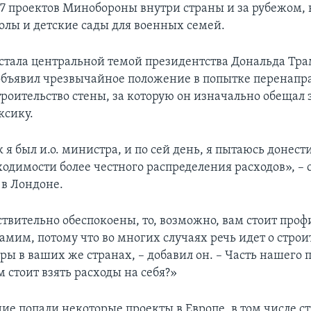
127 проектов Минобороны внутри страны и за рубежом, 
олы и детские сады для военных семей.
тала центральной темой президентства Дональда Трам
 объявил чрезвычайное положение в попытке перенапр
троительство стены, за которую он изначально обещал 
ксику.
к я был и.о. министра, и по сей день, я пытаюсь донест
одимости более честного распределения расходов», – 
в Лондоне.
ствительно обеспокоены, то, возможно, вам стоит про
амим, потому что во многих случаях речь идет о строи
ы в ваших же странах, – добавил он. – Часть нашего п
 стоит взять расходы на себя?»
ие попали некоторые проекты в Европе, в том числе с