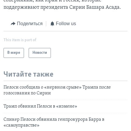
соперникам, как Иран и Россия, которые
поддерживают президента Сирии Башара Асада.
Поделиться
Follow us
This item is part of
В мире
Новости
Читайте также
Пелоси сообщила о «нервном срыве» Трампа после
голосования по Сирии
Трамп обвинил Пелоси в «измене»
Спикер Пелоси обвинила генпрокурора Барра в
«самоуправстве»