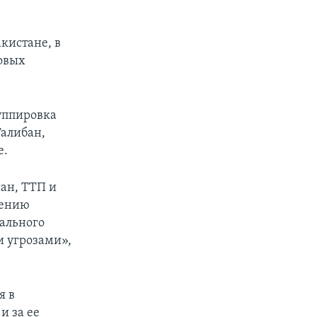
кистане, в
ловых
руппировка
Талибан,
е.
ан, ТТП и
лению
нального
и угрозами»,
я в
и за ее