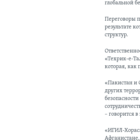
глобальной б
Переговоры п
результате к
структур.
Ответственнос
«Техрик-е-Та
которая, как 
«Пакистан и 
других терро
безопасности
сотрудничест
– говорится в
«ИГИЛ-Хораса
Афганистане,