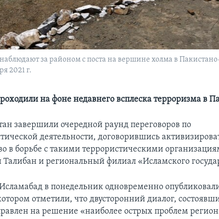
блюдают за районом с поста на вершине холма в Пакистано-
я 2021 г.
роходили на фоне недавнего всплеска терроризма в П
ан завершили очередной раунд переговоров по
тической деятельности, договорившись активизирова
во в борьбе с такими террористическими организация
 Талибан и региональный филиал «Исламского государ
Исламабад в понедельник одновременно опубликовали
котором отметили, что двусторонний диалог, состоявши
равлен на решение «наиболее острых проблем регион