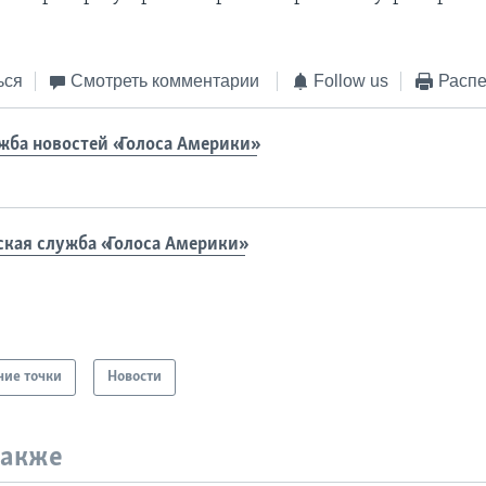
ься
Смотреть комментарии
Follow us
Распе
жба новостей «Голоса Америки»
ская служба «Голоса Америки»
чие точки
Новости
также