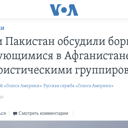
КИ
 Пакистан обсудили борь
ующимися в Афганистан
ристическими группиро
ей «Голоса Америки»
Русская служба «Голоса Америки»
49
ься
Смотреть комментарии