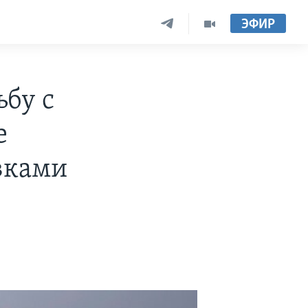
ЭФИР
бу с
е
вками