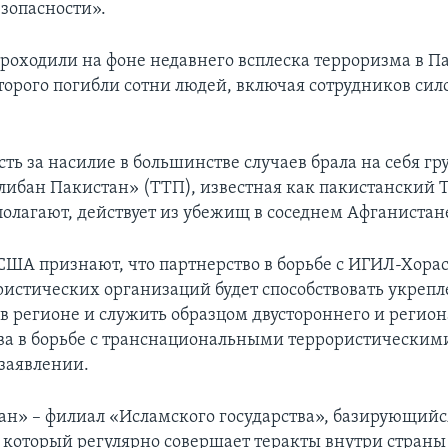
езопасности».
роходили на фоне недавнего всплеска терроризма в Па
оторого погибли сотни людей, включая сотрудников си
ть за насилие в большинстве случаев брала на себя г
либан Пакистан» (ТТП), известная как пакистанский 
полагают, действует из убежищ в соседнем Афганистан
США признают, что партнерство в борьбе с ИГИЛ-Хорас
ристических организаций будет способствовать укреп
 в регионе и служить образцом двустороннего и регио
ва в борьбе с транснациональными террористическим
 заявлении.
н» – филиал «Исламского государства», базирующийс
 который регулярно совершает теракты внутри страны 