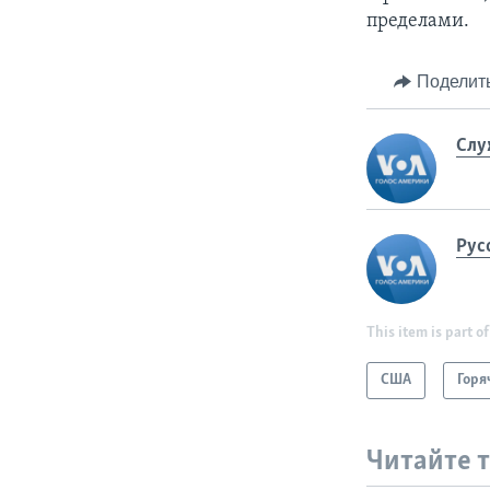
пределами.
Поделит
Слу
Рус
This item is part of
США
Горя
Читайте 