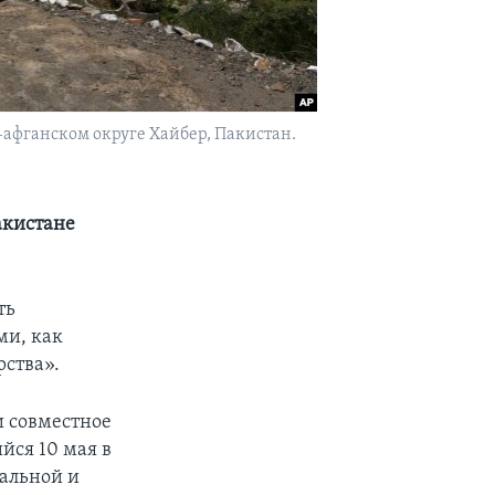
афганском округе Хайбер, Пакистан.
акистане
ть
ми, как
ства».
 совместное
йся 10 мая в
альной и