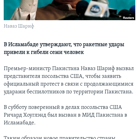
Learning English
Наваз Шариф
СОЦИАЛЬНЫЕ СЕТИ
В Исламабаде утверждают, что ракетные удары
привели к гибели семи человек
Языки
Премьер-министр Пакистана Наваз Шариф вызвал
представителя посольства США, чтобы заявить
официальный протест в связи с продолжающимися
ударами беспилотников по территории Пакистана.
В субботу поверенный в делах посольства США
Ричард Хоуглэнд был вызван в МИД Пакистана в
Исламабаде.
Таким образом новое правительство страны