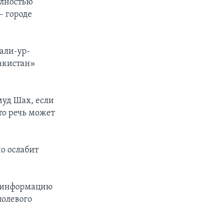
олностью
– городе
али-ур-
акистан»
уд Шах, если
то речь может
о ослабит
а информацию
полевого