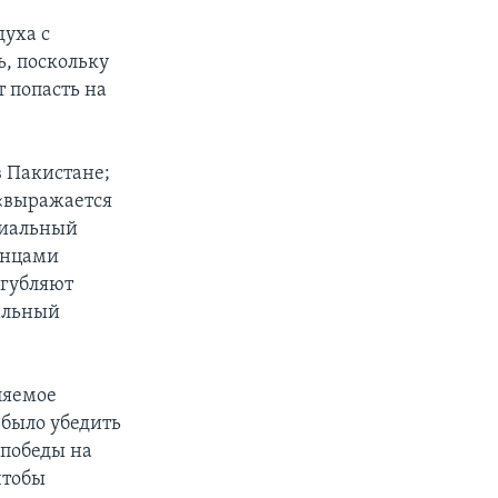
духа с
, поскольку
 попасть на
 Пакистане;
«выражается
циальный
анцами
угубляют
альный
ляемое
было убедить
 победы на
чтобы