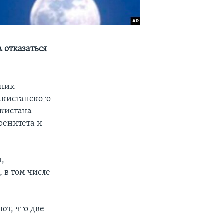
 отказаться
тник
кистанского
акистана
ренитета и
,
 в том числе
ют, что две