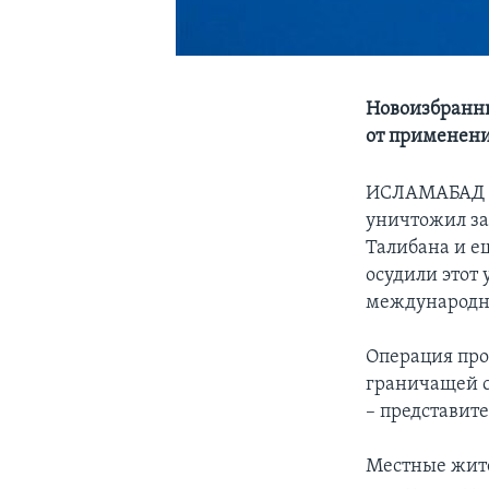
Новоизбранны
от применени
ИСЛАМАБАД
уничтожил з
Талибана и е
осудили этот
международно
Операция про
граничащей с
– представит
Местные жите