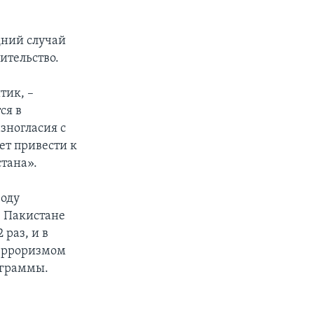
дний случай
ительство.
тик, –
ся в
зногласия с
т привести к
тана».
воду
в Пакистане
 раз, и в
терроризмом
ограммы.