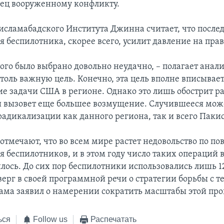
ец вооруженному конфликту.
 исламабадского Института Джинна считает, что после
 беспилотника, скорее всего, усилит давление на прав
ого было выбрано довольно неудачно, – полагает анали
толь важную цель. Конечно, эта цель вполне вписывает
ие задачи США в регионе. Однако это лишь обострит ра
 вызовет еще большее возмущение. Случившееся може
адикализации как данного региона, так и всего Пакис
тмечают, что во всем мире растет недовольство по по
я беспилотников, и в этом году число таких операций 
лось. До сих пор беспилотники использовались лишь 12
ерг в своей программной речи о стратегии борьбы с 
ама заявил о намерении сократить масштабы этой пр
ься
Follow us
Распечатать