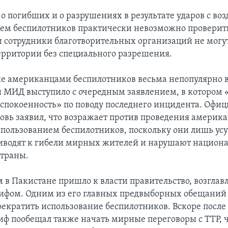
 погибших и о разрушениях в результате ударов с воз
ем беспилотников практически невозможно проверить
 сотрудники благотворительных организаций не могут
рритории без специального разрешения.
е американцами беспилотников весьма непопулярно в
 МИД выступило с очередным заявлением, в котором 
еспокоенность» по поводу последнего инцидента. Офи
овь заявил, что возражает против проведения америк
спользованием беспилотников, поскольку они лишь ус
иводят к гибели мирных жителей и нарушают национ
страны.
 в Пакистане пришло к власти правительство, возглав
фом. Одним из его главных предвыборных обещаний 
екратить использование беспилотников. Вскоре после
ф пообещал также начать мирные переговоры с ТТР, 