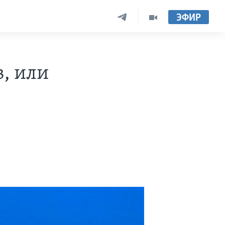
ЭФИР
, или