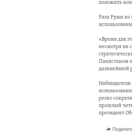
положить кон
Раза Руми из
использования
«Время для эт
несмотря на с
стратегическ
Пакистаном и
дальнейшей р
Наблюдатели о
использовани
резко сократи
прошлый четв
президент Об
Поделит