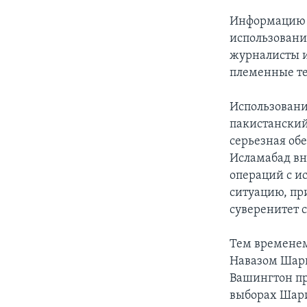
Информацию о
использовани
журналисты и
племенные те
Использовани
пакистанский
серьезная об
Исламабад вн
операций с и
ситуацию, пр
суверенитет 
Тем временем
Навазом Шари
Вашингтон пр
выборах Шари