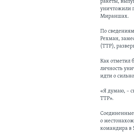
ракеты, выпу
уничтожили г
Мираншах.
По сведениям
Рехман, заме
(ТТР), разве
Как отметил 
личность уни
идти о сильн
«Я думаю, – 
ТТР».
Соединенные 
о местонахож
командира в 