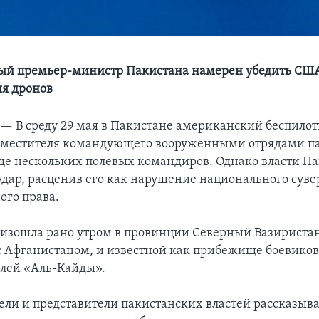
й премьер-министр Пакистана намерен убедить США
я дронов
 —
В среду 29 мая в Пакистане американский беспило
аместителя командующего вооруженными отрядами па
ще нескольких полевых командиров. Однако власти П
 удар, расценив его как нарушение национального суве
го права.
изошла рано утром в провинции Северный Вазиристан
 Афганистаном, и известной как прибежище боевиков,
елей «Аль-Кайды».
ли и представители пакистанских властей рассказыва