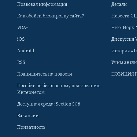
Правовая информация
Детали
Как обойти блокировку сайта?
Новости СШ
VOA+
Нью-Йорк 
iOS
Дискуссия 
Android
История «Г
RSS
Учим англ
Learning English
Подпишитесь на новости
ПОЗИЦИЯ 
Пособие по безопасному пользованию
СОЦИАЛЬНЫЕ СЕТИ
Интернетом
Доступная среда: Section 508
Вакансии
Приватность
Языки