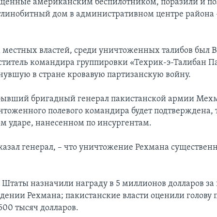
щенные американским беспилотником, поразили и п
линобитный дом в административном центре района 
 местных властей, среди уничтоженных талибов был В
ститель командира группировки «Техрик-э-Талибан П
рнувшую в стране кровавую партизанскую войну.
бывший бригадный генерал пакистанской армии Мехм
чтоженного полевого командира будет подтверждена, 
ом ударе, нанесенном по инсургентам.
сказал генерал, – что уничтожение Рехмана существенн
Штаты назначили награду в 5 миллионов долларов з
дении Рехмана; пакистанские власти оценили голову 
500 тысяч долларов.