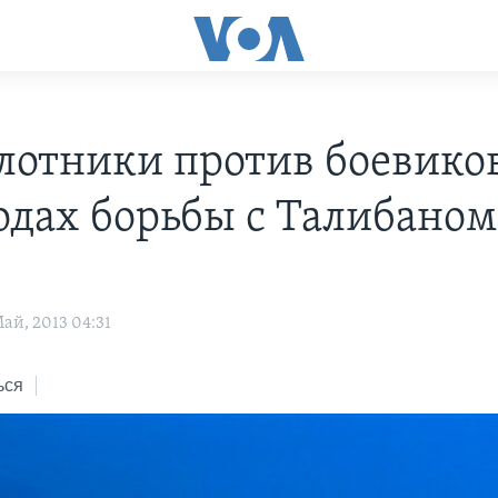
лотники против боевиков
одах борьбы с Талибаном
ай, 2013 04:31
ься