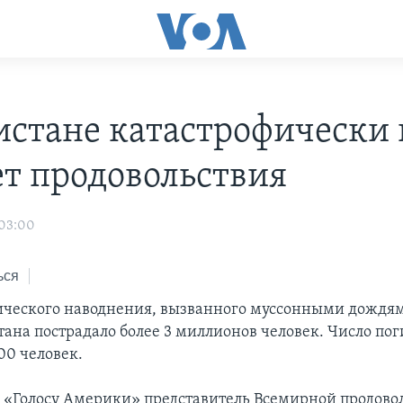
истане катастрофически 
ет продовольствия
 03:00
ься
ического наводнения, вызванного муссонными дождям
тана пострадало более 3 миллионов человек. Число по
00 человек.
 «Голосу Америки» представитель Всемирной продово