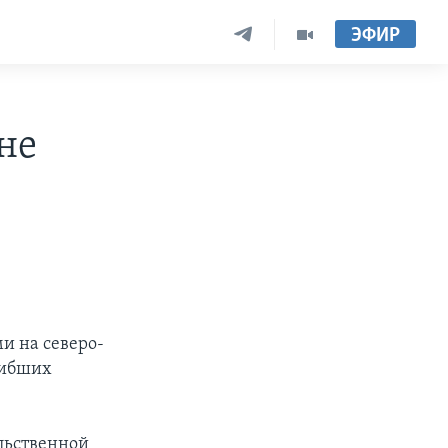
ЭФИР
не
и на северо-
гибших
льственной