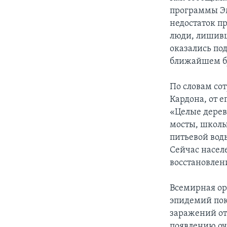
программы Эм
недостаток п
люди, лишивш
оказались под
ближайшем б
По словам со
Кардона, от 
«Целые дерев
мосты, школы
питьевой вод
Сейчас насел
восстановлен
Всемирная ор
эпидемий пок
заражений от 
появлению оч