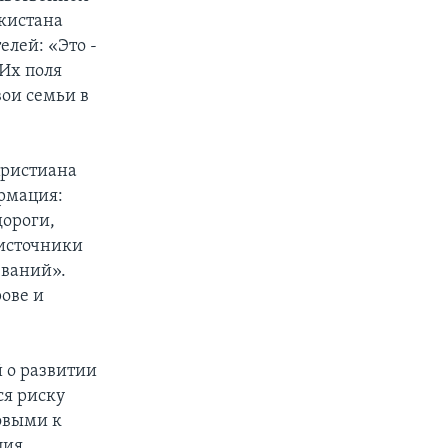
кистана
елей: «Это -
Их поля
вои семьи в
Кристиана
ормация:
ороги,
 источники
еваний».
рове и
 о развитии
ся риску
товыми к
ция