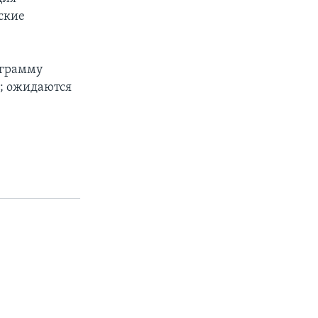
ские
ограмму
я; ожидаются