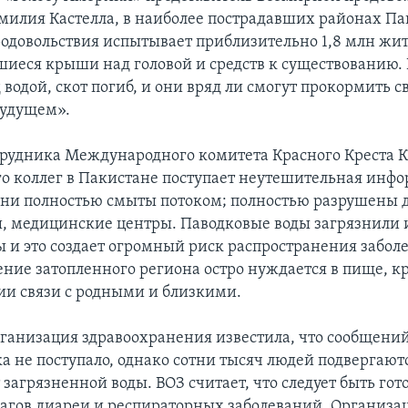
илия Кастелла, в наиболее пострадавших районах Па
родовольствия испытывает приблизительно 1,8 млн жит
иеся крыши над головой и средств к существованию. 
 водой, скот погиб, и они вряд ли смогут прокормить с
удущем».
трудника Международного комитета Красного Креста 
его коллег в Пакистане поступает неутешительная инф
ни полностью смыты потоком; полностью разрушены д
, медицинские центры. Паводковые воды загрязнили
ы и это создает огромный риск распространения забол
ение затопленного региона остро нуждается в пище, к
ии связи с родными и близкими.
ганизация здравоохранения известила, что сообщений
а не поступало, однако сотни тысяч людей подвергают
загрязненной воды. ВОЗ считает, что следует быть го
агов диареи и респираторных заболеваний. Организа