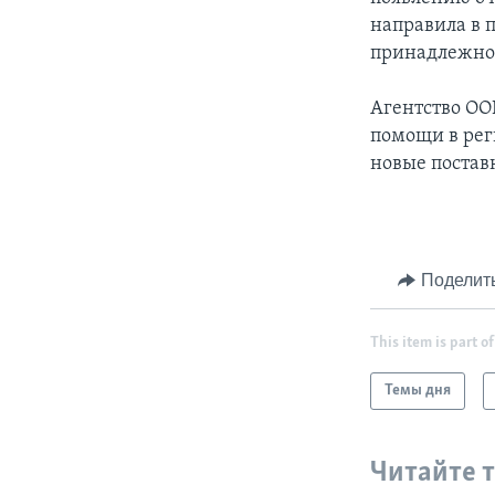
направила в 
принадлежнос
Агентство ОО
помощи в рег
новые постав
Поделит
This item is part of
Темы дня
Читайте 