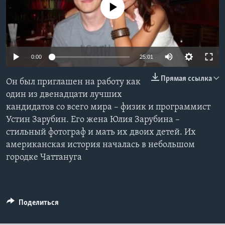
No media source currently available
Learning English
СОЦИАЛЬНЫЕ СЕТИ
0:00
25:01
Прямая ссылка
Он был приглашен на работу как
Языки
один из двенадцати лучших
кандидатов со всего мира – физик и программист
Устин Зарубин. Его жена Юлия Зарубина –
стильный фотограф и мать их двоих детей. Их
американская история началась в небольшом
городке Чаттануга
Поделиться