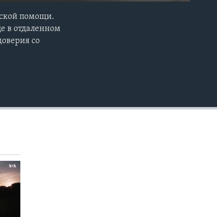
нской помощи.
EMBED
е в отдаленном
доверия со