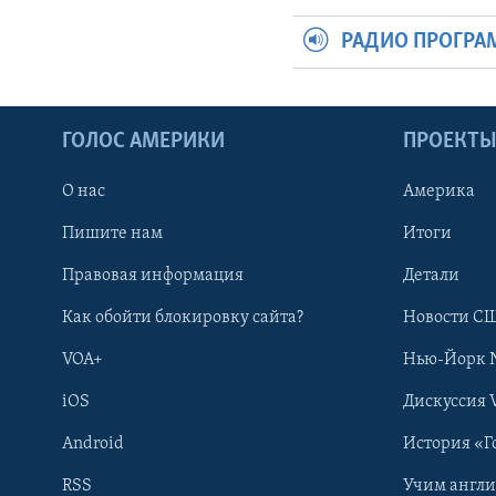
РАДИО ПРОГР
ГОЛОС АМЕРИКИ
ПРОЕКТ
О нас
Америка
Пишите нам
Итоги
Правовая информация
Детали
Как обойти блокировку сайта?
Новости СШ
VOA+
Нью-Йорк 
iOS
Дискуссия 
Android
История «Г
RSS
Учим англ