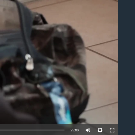
able
25:00