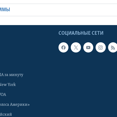
АММЫ
Ы
СОЦИАЛЬНЫЕ СЕТИ
А за минуту
New York
VOA
олоса Америки»
ийский