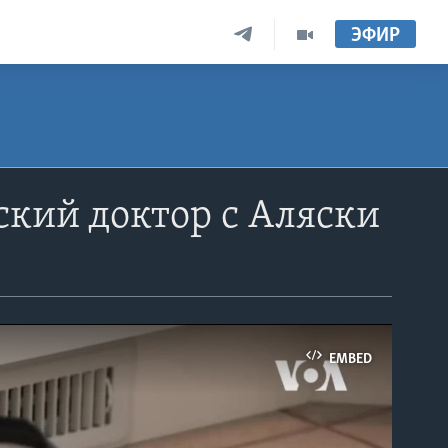
ЭФИР
ский доктор c Аляски
EMBED