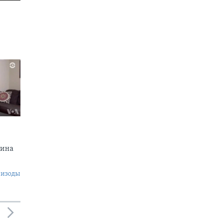
тина
пизоды