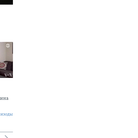
тина
пизоды