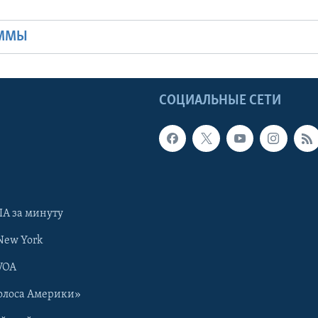
Ы
АММЫ
Ы
СОЦИАЛЬНЫЕ СЕТИ
А за минуту
New York
VOA
олоса Америки»