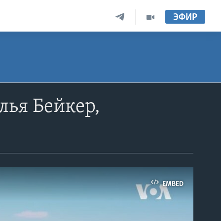
ЭФИР
лья Бейкер,
EMBED