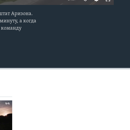
штат Аризона.
EMBED
минуту, а когда
в команду