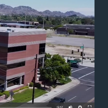
able
24:57