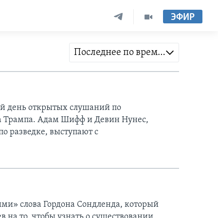
ЭФИР
Последнее по времени
й день открытых слушаний по
 Трампа. Адам Шифф и Девин Нунес,
по разведке, выступают с
ыми» слова Гордона Сондленда, который
в на то, чтобы узнать о существовании