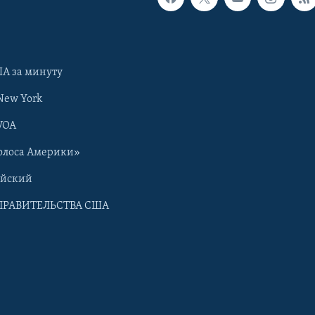
А за минуту
New York
VOA
олоса Америки»
ийский
ПРАВИТЕЛЬСТВА США