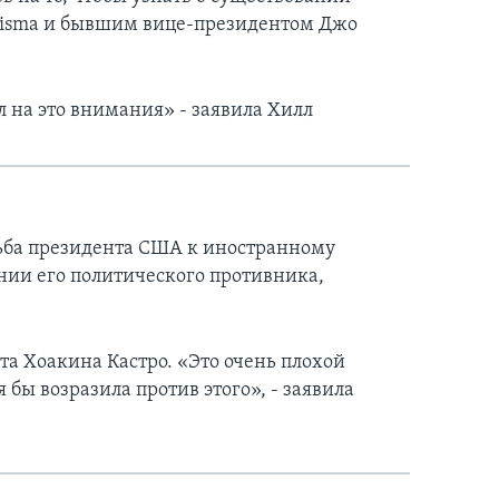
risma и бывшим вице-президентом Джо
л на это внимания» - заявила Хилл
сьба президента США к иностранному
нии его политического противника,
ата Хоакина Кастро. «Это очень плохой
 я бы возразила против этого», - заявила