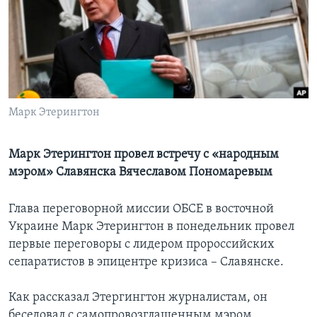
Learning English
СОЦИАЛЬНЫЕ СЕТИ
Марк Этерингтон
Языки
Марк Этерингтон провел встречу с «народным
мэром» Славянска Вячеславом Пономаревым
Глава переговорной миссии ОБСЕ в восточной
Украине Марк Этерингтон в понедельник провел
первые переговоры с лидером пророссийских
сепаратистов в эпицентре кризиса – Славянске.
Как рассказал Этергингтон журналистам, он
беседовал с самопровозглашенным мэром