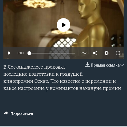
Learning English
No media source currently available
СОЦИАЛЬНЫЕ СЕТИ
Языки
0:00
2:52
Прямая ссылка
В Лос-Анджелесе проходят
последние подготовки к грядущей
кинопремии Оскар. Что известно о церемонии и
какое настроение у номинантов накануне премии
Поделиться