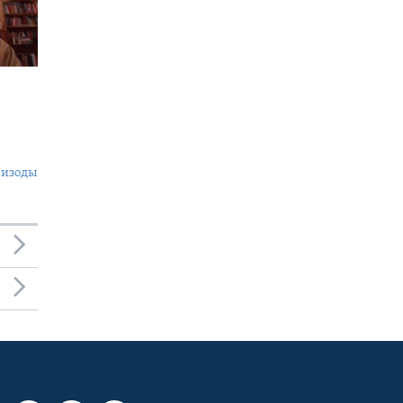
пизоды