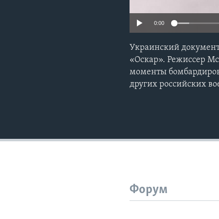
0:00
Украинский документ
«Оскар». Режиссер Мс
моменты бомбардиров
других российских в
Форум