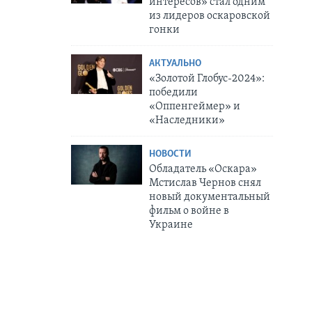
интересов» стал одним
из лидеров оскаровской
гонки
АКТУАЛЬНО
«Золотой Глобус-2024»:
победили
«Оппенгеймер» и
«Наследники»
НОВОСТИ
Обладатель «Оскара»
Мстислав Чернов снял
новый документальный
фильм о войне в
Украине