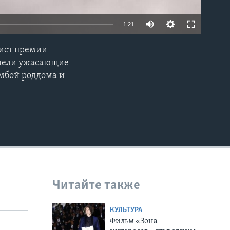
1:21
ист премии
EMBED
тлели ужасающие
мбой роддома и
Читайте также
КУЛЬТУРА
Фильм «Зона