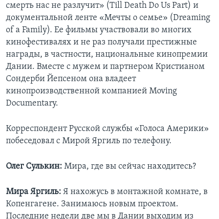
смерть нас не разлучит» (Till Death Do Us Part) и
документальной ленте «Мечты о семье» (Dreaming
of a Family). Ее фильмы участвовали во многих
кинофестивалях и не раз получали престижные
награды, в частности, национальные кинопремии
Дании. Вместе с мужем и партнером Кристианом
Сондерби Йепсеном она владеет
кинопроизводственной компанией Moving
Documentary.
Корреспондент Русской службы «Голоса Америки»
побеседовал с Мирой Яргиль по телефону.
Олег Сулькин:
Мира, где вы сейчас находитесь?
Мира Яргиль:
Я нахожусь в монтажной комнате, в
Копенгагене. Занимаюсь новым проектом.
Последние недели две мы в Дании выходим из