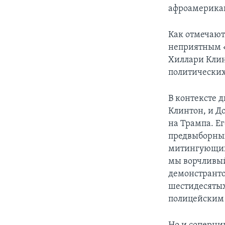
афроамерикан
Как отмечают
неприятным «
Хиллари Клин
политических
В контексте 
Клинтон, и Д
на Трампа. Е
предвыборных
митингующих 
мы ворчливый
демонстранто
шестидесятых
полицейским