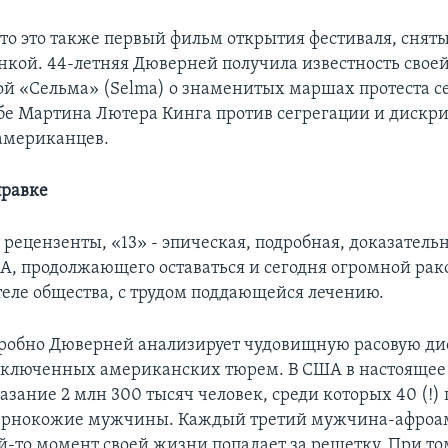
что это также первый фильм открытия фестиваля, снят
кой. 44-летняя Дюверней получила известность сво
ой «Сельма» (Selma) о знаменитых маршах протеста 
ьбе Мартина Лютера Кинга против сегрегации и диск
американцев.
правке
 рецензенты, «13» - эпическая, подробная, доказатель
А, продолжающего оставаться и сегодня огромной рак
теле общества, с трудом поддающейся лечению.
робно Дюверней анализирует чудовищную расовую ди
аключенных американских тюрем. В США в настоящее
зание 2 млн 300 тысяч человек, среди которых 40 (!)
чернокожие мужчины. Каждый третий мужчина-афроа
ой-то момент своей жизни попадает за решетку. При то