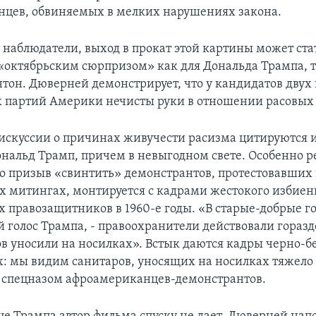
цев, обвиняемых в мелких нарушениях закона.
 наблюдатели, выход в прокат этой картины может ста
октябрьским сюрпризом» как для Дональда Трампа, т
тон. Дюверней демонстрирует, что у кандидатов двух
 партий Америки нечисты руки в отношении расовых
дискуссии о причинах живучести расизма цитируются 
ональд Трамп, причем в невыгодном свете. Особенно р
го призыв «свинтить» демонстрантов, протестовавших 
 митингах, монтируется с кадрами жестокого избиен
правозащитников в 1960-е годы. «В старые-добрые г
 голос Трампа, - правоохранители действовали горазд
в уносили на носилках». Встык даются кадры черно-б
: мы видим санитаров, уносящих на носилках тяжел
 спецназом афроамериканцев-демонстрантов.