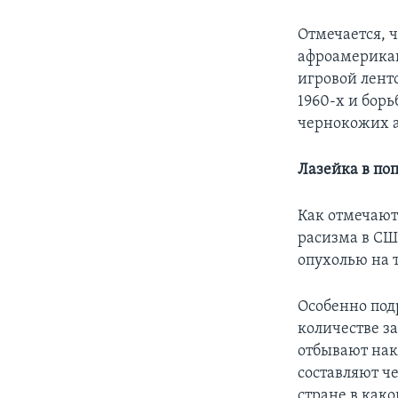
Отмечается, 
афроамерикан
игровой лент
1960-х и бор
чернокожих 
Лазейка в по
Как отмечают
расизма в СШ
опухолью на 
Особенно под
количестве з
отбывают нака
составляют 
стране в как