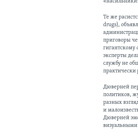
«насильники»
Те же расист
drugs), объя
администрац
приговоры че
гигантскому 
эксперты дел
службу не об
практически 
Дюверней пер
политиков, ж
разных взгляд
и малоизвест
Дюверней эмо
визуальными 