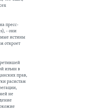
сех
на пресс-
), - они
емые истины
ьм откроет
претившей
й изъян в
данских прав,
уки расистам
грегации,
ней не
ждение
нокожие