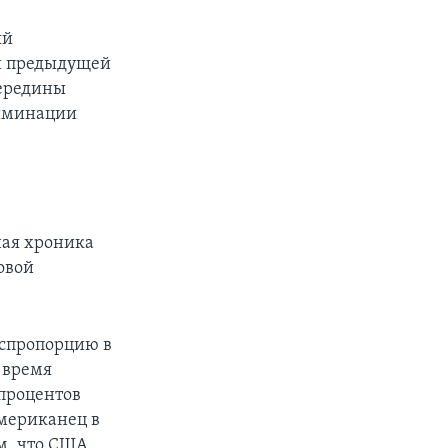
ый
ей предыдущей
середины
риминации
ная хроника
овой
спропорцию в
 время
 процентов
мериканец в
м, что США,