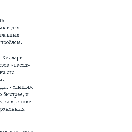
ть
ак и для
 главных
 проблем.
и Хиллари
езок «наезд»
на его
ия
оды, - слышим
о быстрее, и
елой хроники
о раненных