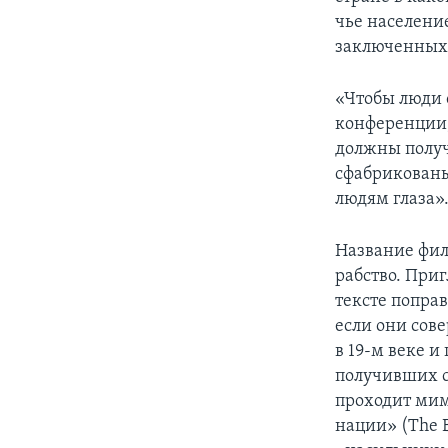
чье население
заключенных 
«Чтобы люди 
конференции,
должны получ
сфабрикованы
людям глаза»
Название фил
рабство. При
тексте попра
если они сов
в 19-м веке и
получивших с
проходит мим
нации» (The B