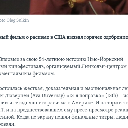
o:Oleg Sulkin
ый фильм о расизме в США вызвал горячее одобрение
 Впервые за свою 54-летнюю историю Нью-Йоркский
ый кинофестиваль, организуемый Линкольн-центром 
кументальным фильмом.
достоилась жесткая, доказательная и эмоциональная ле
ы Дюверней (Ava DuVernay) «13-я поправка» (13th) – и
ории и сегодняшнего расизма в Америке. И на торжес
F, и на предшествовавшем ему пресс-просмотре реак
енной. Когда по экрану пошли финальные титры, люди
ровали.