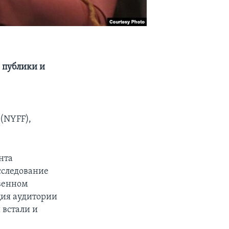
 публики и
(NYFF),
нта
сследование
твенном
ция аудитории
 встали и