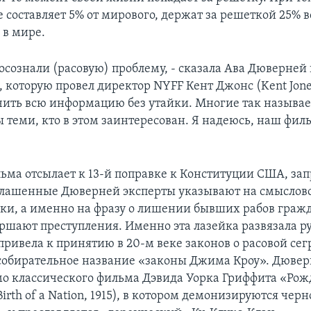
 составляет 5% от мирового, держат за решеткой 25% в
в мире.
осознали (расовую) проблему, - сказала Ава Дюверней 
 которую провел директор NYFF Кент Джонс (Kent Jones
ить всю информацию без утайки. Многие так называ
 теми, кто в этом заинтересован. Я надеюсь, наш фил
.
ьма отсылает к 13-й поправке к Конституции США, за
глашенные Дюверней эксперты указывают на смыслово
вки, а именно на фразу о лишении бывших рабов граж
ершают преступления. Именно эта лазейка развязала р
 привела к принятию в 20-м веке законов о расовой се
обирательное название «законы Джима Кроу». Дювер
о классического фильма Дэвида Уорка Гриффита «Ро
irth of a Nation, 1915), в котором демонизируются чер