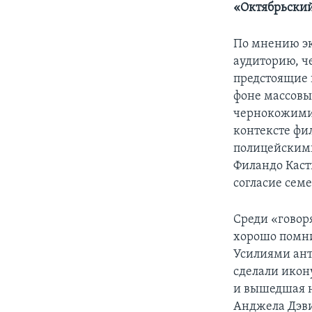
«Октябрьски
По мнению эк
аудиторию, ч
предстоящие 
фоне массовы
чернокожими 
контексте фи
полицейскими
Филандо Касти
согласие сем
Среди «говор
хорошо помни
Усилиями ант
сделали икон
и вышедшая н
Анджела Дэви