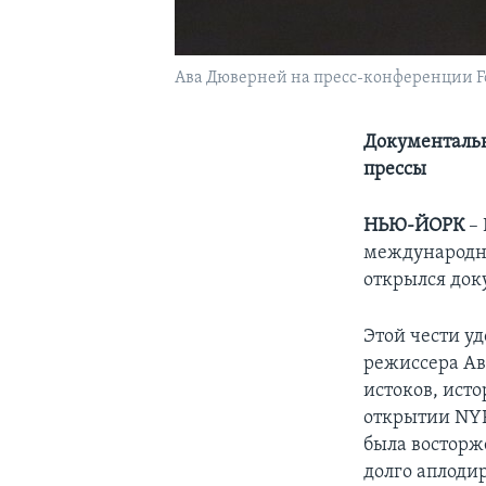
Ава Дюверней на пресс-конференции Fot
Документальн
прессы
НЬЮ-ЙОРК
–
международн
открылся до
Этой чести у
режиссера Ав
истоков, ист
открытии NYF
была восторж
долго аплоди