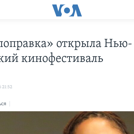
 поправка» открыла Нью-
кий кинофестиваль
 21:52
ься