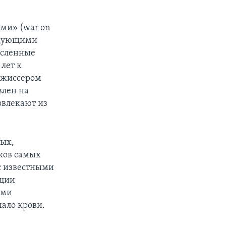
ами» (war on
едующими
исленные
лет к
ежиссером
влен на
звлекают из
ных,
ков самых
 с известными
нции
ыми
мало крови.