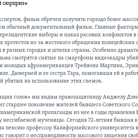
й сюрприз»
спертов, фильм обречен получить гораздо более масс
ем обычный документальный фильм. Главные факторы
президентские выборы и накал расовых конфликтов в 
х протестов из-за жестокого обращения полицейских 
в разных городах и штатах страны. Особенно драмат
льма смотрятся снятые на смартфоны видеокадры уби
 молодых афроамериканцев Трейвона Мартина, Эрик
ле. Дюверней и ее сестра Тара, помогавшая ей в рабо
ей убитых на использование этих съемок.
ящих голов» мы видим правозащитницу Анджелу Дэви
т старшее поколение жителей бывшего Советского Со
иамериканской пропаганды из нее в годы правления
у несгибаемой мученицы. Сегодня 72-летняя бывшая 
а пенсию профессор Калифорнийского университета в
с говорит о несправедливости массового лишения св