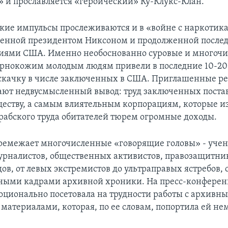
 и прославляется «героический» Ку-Клукс-Клан.
ские импульсы прослеживаются и в «войне с наркотик
вленной президентом Никсоном и продолженной посл
иями США. Именно необоснованно суровые и многоч
рнокожим молодым людям привели в последние 10-20 
скачку в числе заключенных в США. Приглашенные р
ают недвусмысленный вывод: труд заключенных поста
ществу, а самым влиятельным корпорациям, которые и
рабского труда обитателей тюрем огромные доходы.
емежает многочисленные «говорящие головы» - уче
урналистов, общественных активистов, правозащитни
ов, от левых экстремистов до ультраправых ястребов,
ными кадрами архивной хроники. На пресс-конфере
ционально посетовала на трудности работы с архивн
материалами, которая, по ее словам, попортила ей не