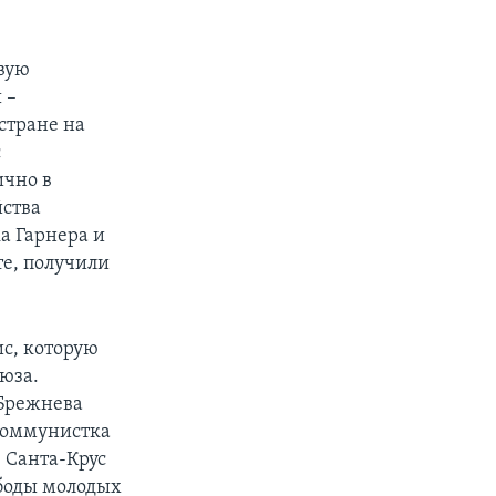
овую
 –
стране на
с
ично в
йства
а Гарнера и
те, получили
с, которую
юза.
 Брежнева
коммунистка
 Санта-Крус
ободы молодых