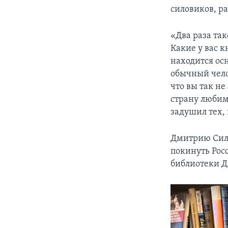
силовиков, р
«Два раза так
Какие у вас к
находится осн
обычный чело
что вы так не
страну любим
задушил тех, 
Дмитрию Сили
покинуть Рос
библиотеки Д