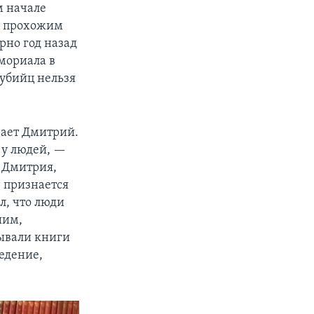
м начале
ал прохожим
рно год назад
емориала в
убийц нельзя
вает Дмитрий.
 у людей, —
м Дмитрия,
 признается
л, что люди
шим,
зывали книги
едение,