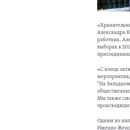
«Хранительни
Александра К
работник. Ал
выборах в 201
присоединила
«С конца октя
мероприятия,
“На Западном
общественным
Мы также смо
происходящим
Одним из нап
Именно Женск