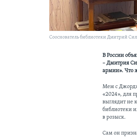
Сооснователь библиотеки Дмитрий Си
В России объ
– Дмитрия Си
армии». Что 
Мем с Джордж
«2024», для 
выглядит не 
библиотеки и
в розыск.
Сам он призна