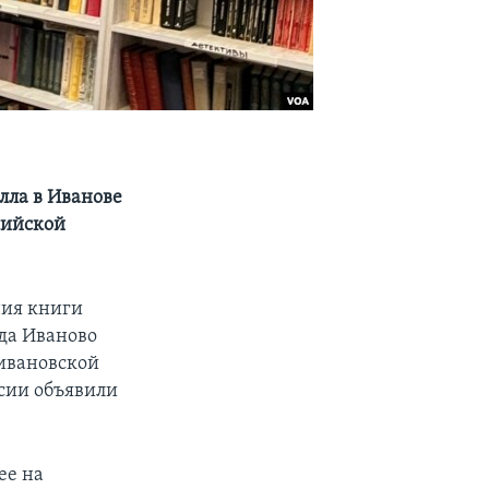
лла в Иванове
сийской
ния книги
да Иваново
 ивановской
ссии объявили
ее на