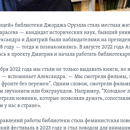
цей» библиотеки Джорджа Оруэлла стала местная жи
арасева — кандидат исторических наук, бывший уни
ександра и Дмитрий были наблюдателями на президе
8 году — тогда и познакомились. В августе 2022 года 
сь к проекту Дмитрия и начала работать библиотекар
бря 2022 года мы стали не только выдавать книги, но 
 — вспоминает Александра. — Мы смотрели фильмы, 
 фронте без перемен”. Одним словом, смотрели фильм
 звучанием или бэкграундом. Например, “Холодное ле
трели новинки, которые позволяли думать, сопоставля
 у нас в стране».
равлений работы библиотеки стала феминистская пове
ий фестиваль в 2023 году и стал поводом для внимани