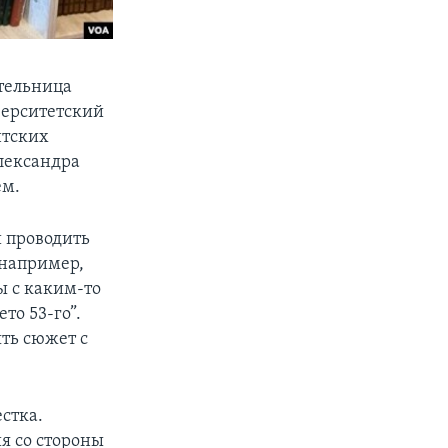
тельница
верситетский
нтских
Александра
ем.
и проводить
например,
ы с каким-то
то 53-го”.
ть сюжет с
стка.
я со стороны