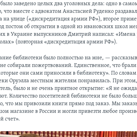
было заведено целых два уголовных дела: одно в само
о, что вместе с адвокатом Анастасией Руденко раздав
а на улице («дискредитация армии РФ»), второе приме
под постом об открытии в одной из ивановских школ м
их в Украине выпускников Дмитрий написал: «Имена 
олах» (повторная «дискредитация армии РФ»).
ние библиотеки было полностью на мне, — рассказы
 не собирали пожертвований. Единственное, что брали
которые они сами приносили в библиотеку». По слова
еки Оруэлла местным жителям понравилась. При этом,
ель, было и не очень приятное открытие: «Я не ожида
ают. Количество посетителей библиотеки не было боль
то, что мы привозили книги прямо под заказ. Мы зака
шом магазине в России и могли привезти любое произв
й счет».