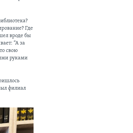
библиотека?
сирование? Где
ашел вроде бы
ает: “А за
-то свою
оими руками
пришлось
рыл филиал