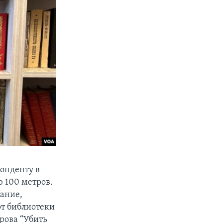
онденту в
 100 метров.
вание,
от библиотеки
рова “Убить