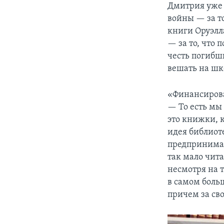
Дмитрия уже 
войны — за т
книги Оруэлл
— за то, что 
честь погибш
вешать на шк
«Финансирова
— То есть мы
это книжки, 
идея библиот
предпринимат
так мало чит
несмотря на 
в самом боль
причем за сво