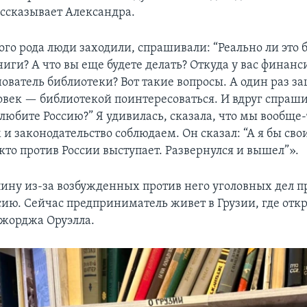
ассказывает Александра.
ого рода люди заходили, спрашивали: “Реально ли это 
ниги? А что вы еще будете делать? Откуда у вас финан
ователь библиотеки? Вот такие вопросы. А один раз з
век — библиотекой поинтересоваться. И вдруг спрашив
 любите Россию?” Я удивилась, сказала, что мы вообще
 и законодательство соблюдаем. Он сказал: “А я бы св
кто против России выступает. Развернулся и вышел”».
ну из-за возбужденных против него уголовных дел 
сию. Сейчас предприниматель живет в Грузии, где отк
жорджа Оруэлла.