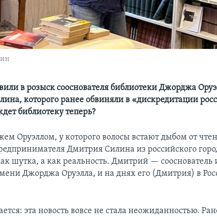
лин
явили в розыск сооснователя библиотеки Джорджа Оруэ
лина, которого ранее обвиняли в «дискредитации рос
ждет библиотеку теперь?
ем Оруэллом, у которого волосы встают дыбом от чте
предпринимателя Дмитрия Силина из российского горо
как шутка, а как реальность. Дмитрий — сооснователь
мени Джорджа Оруэлла, и на днях его (Дмитрия) в Ро
ется: эта новость вовсе не стала неожиданностью. Ран