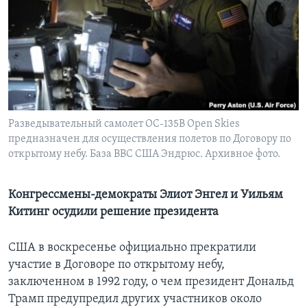
Learning English
СОЦИАЛЬНЫЕ СЕТИ
Разведывательный самолет OC-135B Open Skies
Языки
предназначен для осуществления полетов по Договору по
открытому небу. База ВВС США Эндрюс. Архивное фото.
Конгрессмены-демократы Элиот Энгел и Уильям
Китинг осудили решение президента
США в воскресенье официально прекратили
участие в Договоре по открытому небу,
заключенном в 1992 году, о чем президент Дональд
Трамп предупредил других участников около