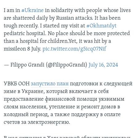
I am in
#Ukraine
in solidarity with people whose lives
are shattered daily by Russian attacks. It has been
tough recently. I started my visit at
#Okhmatdyt
pediatric hospital. No place should be more protected
than a hospital for children.Yet, it was hit by a
missileon 8 July.
pic.twitter.com/g5icq07Nif
— Filippo Grandi (@FilippoGrandi)
July 16, 2024
УВКБ ООН
запустило план
подготовки к следующей
зиме в Украине, который включает в себя
предоставление финансовой помощи уязвимым
слоям населения, утепление и ремонт домов в
холодный период, а также поддержку в оплате
счетов за электроэнергию.