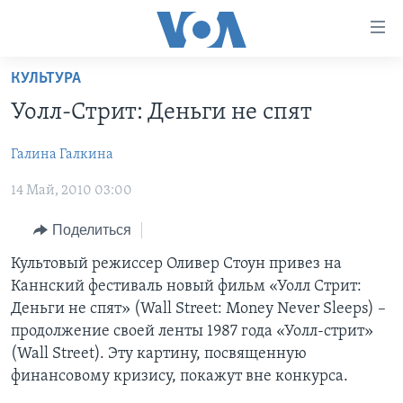
Линки
доступности
Перейти
КУЛЬТУРА
на
ГЛАВНОЕ
Уолл-Стрит: Деньги не спят
основной
ПРОГРАММЫ
контент
Галина Галкина
ПРОЕКТЫ
Перейти
АМЕРИКА
к
14 Май, 2010 03:00
ЭКСПЕРТИЗА
НОВОСТИ ЗА МИНУТУ
УЧИМ АНГЛИЙСКИЙ
основной
ИНТЕРВЬЮ
ИТОГИ
НАША АМЕРИКАНСКАЯ ИСТОРИЯ
навигации
Поделиться
Перейти
ФАКТЫ ПРОТИВ ФЕЙКОВ
ПОЧЕМУ ЭТО ВАЖНО?
А КАК В АМЕРИКЕ?
Культовый режиссер Оливер Стоун привез на
в
Каннский фестиваль новый фильм «Уолл Стрит:
ЗА СВОБОДУ ПРЕССЫ
ДИСКУССИЯ VOA
АРТЕФАКТЫ
поиск
Деньги не спят» (Wall Street: Money Never Sleeps) –
УЧИМ АНГЛИЙСКИЙ
ДЕТАЛИ
АМЕРИКАНСКИЕ ГОРОДКИ
продолжение своей ленты 1987 года «Уолл-стрит»
(Wall Street). Эту картину, посвященную
ВИДЕО
НЬЮ-ЙОРК NEW YORK
ТЕСТЫ
финансовому кризису, покажут вне конкурса.
ПОДПИСКА НА НОВОСТИ
АМЕРИКА. БОЛЬШОЕ ПУТЕШЕСТВИЕ