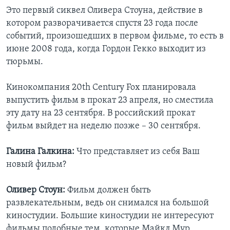
Это первый сиквел Оливера Стоуна, действие в
Learning English
котором разворачивается спустя 23 года после
событий, произошедших в первом фильме, то есть в
СОЦИАЛЬНЫЕ СЕТИ
июне 2008 года, когда Гордон Гекко выходит из
тюрьмы.
Кинокомпания 20th Century Fox планировала
Языки
выпустить фильм в прокат 23 апреля, но сместила
эту дату на 23 сентября. В российский прокат
фильм выйдет на неделю позже – 30 сентября.
Галина Галкина:
Что представляет из себя Ваш
новый фильм?
Оливер Стоун:
Фильм должен быть
развлекательным, ведь он снимался на большой
киностудии. Большие киностудии не интересуют
фильмы подобные тем, которые Майкл Мур