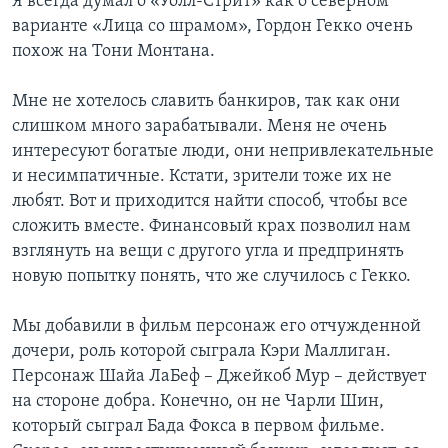
Я всегда думал о «Уолл-Стрит» как о северном
варианте «Лица со шрамом», Гордон Гекко очень
похож на Тони Монтана.
Мне не хотелось славить банкиров, так как они
слишком много зарабатывали. Меня не очень
интересуют богатые люди, они непривлекательные
и несимпатичные. Кстати, зрители тоже их не
любят. Вот и приходится найти способ, чтобы все
сложить вместе. Финансовый крах позволил нам
взглянуть на вещи с другого угла и предпринять
новую попытку понять, что же случилось с Гекко.
Мы добавили в фильм персонаж его отчужденной
дочери, роль которой сыграла Кэри Маллиган.
Персонаж Шайа ЛаБеф – Джейкоб Мур – действует
на стороне добра. Конечно, он не Чарли Шин,
который сыграл Бада Фокса в первом фильме.