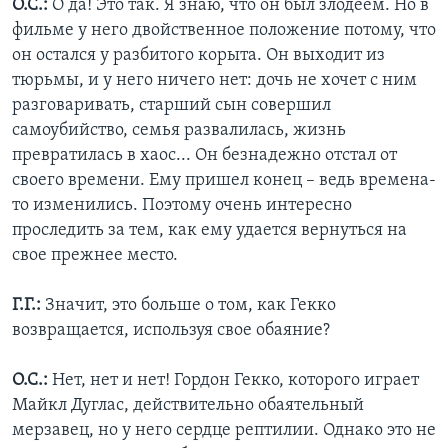
О.С.:
О да! Это так. Я знаю, что он был злодеем. Но в
фильме у него двойственное положение потому, что
он остался у разбитого корыта. Он выходит из
тюрьмы, и у него ничего нет: дочь не хочет с ним
разговаривать, старший сын совершил
самоубийство, семья развалилась, жизнь
превратилась в хаос... Он безнадежно отстал от
своего времени. Ему пришел конец – ведь времена-
то изменились. Поэтому очень интересно
проследить за тем, как ему удается вернуться на
свое прежнее место.
Г.Г.:
Значит, это больше о том, как Гекко
возвращается, используя свое обаяние?
О.С.:
Нет, нет и нет! Гордон Гекко, которого играет
Майкл Дуглас, действительно обаятельный
мерзавец, но у него сердце рептилии. Однако это не