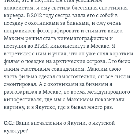
Тикси, это в Якутии. Он стал успешным
хоккеистом, и ему светила блестящая спортивная
карьера. В 2012 году сестра взяла его с собой в
поездку с охотниками за бивнями, и ему очень
понравилось фотографировать и снимать видео.
Максим решил стать кинематографистом и
поступил во ВГИК, киноинститут в Москве. Я
встретился с ним и узнал, что он уже снял короткий
фильм о поездке на арктические острова. Это было
таким счастливым совпадением. Максим свою
часть фильма сделал самостоятельно, он все снял и
смонтировал. А с охотниками за бивнями я
разговаривал в Москве, во время международного
кинофестиваля, где мы с Максимом показывали
картину, и в Якутске, где я бывал много раз.
О.С.:
Ваши впечатления о Якутии, о якутской
культуре?