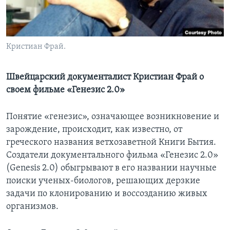
Learning English
СОЦИАЛЬНЫЕ СЕТИ
Кристиан Фрай.
Швейцарский документалист Кристиан Фрай о
своем фильме «Генезис 2.0»
Языки
Понятие «генезис», означающее возникновение и
зарождение, происходит, как известно, от
греческого названия ветхозаветной Книги Бытия.
Создатели документального фильма «Генезис 2.0»
(Genesis 2.0) обыгрывают в его названии научные
поиски ученых-биологов, решающих дерзкие
задачи по клонированию и воссозданию живых
организмов.