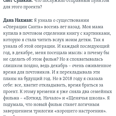
Олег Сулькин:
Что послужило отправным пунктом
для этого проекта?
Дана Нахман:
Я узнала о существовании
«Операции Санта» восемь лет назад. Моя мама
купила в почтовом отделении книгу с картинками,
которую я стала читать вслух моим детям. Так я
узнала об этой операции. И каждый последующий
год, в декабре, меня посещала мысль: а почему бы
не сделать об этом фильм? Но я спохватывалась
слишком поздно, ведь декабрь – очень оживленное
время для почтовиков. И я перекладывала эти
планы на будущий год. Но в 2018 году я сказала
себе: все, хватит откладывать, время браться за
проект. К этому времени я уже сняла два семейных
фильма – «Бэткид. Начало» и «Щенячья школа». Я
подумала, что новый фильм станет логичным
завершением трилогии «хорошего настроения».