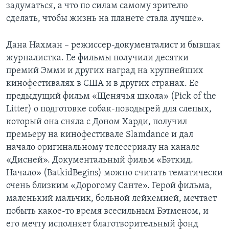
задуматься, а что по силам самому зрителю
сделать, чтобы жизнь на планете стала лучше».
Дана Нахман – режиссер-документалист и бывшая
журналистка. Ее фильмы получили десятки
премий Эмми и других наград на крупнейших
кинофестивалях в США и в других странах. Ее
предыдущий фильм «Щенячья школа» (Pick of the
Litter) о подготовке собак-поводырей для слепых,
который она сняла с Доном Харди, получил
премьеру на кинофестивале Slamdance и дал
начало оригинальному телесериалу на канале
«Дисней». Документальный фильм «Бэткид.
Начало» (BatkidBegins) можно считать тематически
очень близким «Дорогому Санте». Герой фильма,
маленький мальчик, больной лейкемией, мечтает
побыть какое-то время всесильным Бэтменом, и
его мечту исполняет благотворительный фонд