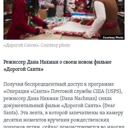
Learning English
СОЦИАЛЬНЫЕ СЕТИ
«Дорогой Санта». Courtesy photo
Языки
Режиссер Дана Нахман о своем новом фильме
«Дорогой Санта»
Получив беспрецедентный доступ к программе
«Операция «Санта» Почтовой службы США (USPS),
режиссер Дана Нахман (Dana Nachman) сняла
документальный фильм «Дорогой Санта» (Dear
Santa). Эта лента, в которой запечатлены на камеру
десятки моментов вручения рождественских
подарков детям, сейчас демонстрируется во многих