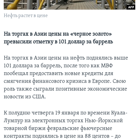
Learning English
Нефть растет в цене
СОЦИАЛЬНЫЕ СЕТИ
На торгах в Азии цены на «черное золото»
превысили отметку в 101 доллар за баррель
Языки
На торгах в Азии цены на нефть поднялись выше
101 доллара за баррель, после того как МВФ
пообещал предоставить новые кредиты для
смягчения финансового кризиса в Европе. Свою
роль также сыграли позитивные экономические
новости из США.
К полудню четверга 19 января по времени Куала-
Лумпур на электронных торгах Нью-Йоркской
товарной биржи февральские фьючерсные
контракты поднялись в цене на 88 центов – до