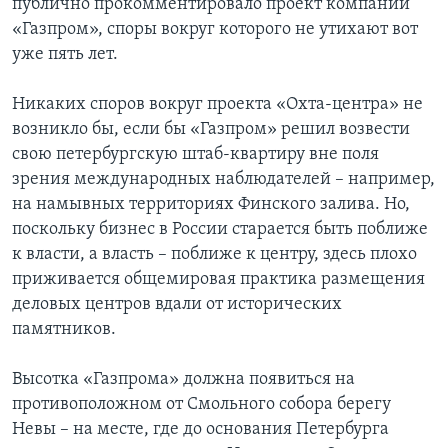
публично прокомментировало проект компании
«Газпром», споры вокруг которого не утихают вот
Learning English
уже пять лет.
СОЦИАЛЬНЫЕ СЕТИ
Никаких споров вокруг проекта «Охта-центра» не
возникло бы, если бы «Газпром» решил возвести
свою петербургскую штаб-квартиру вне поля
зрения международных наблюдателей – например,
Языки
на намывных территориях Финского залива. Но,
поскольку бизнес в России старается быть поближе
к власти, а власть – поближе к центру, здесь плохо
приживается общемировая практика размещения
деловых центров вдали от исторических
памятников.
Высотка «Газпрома» должна появиться на
противоположном от Смольного собора берегу
Невы – на месте, где до основания Петербурга