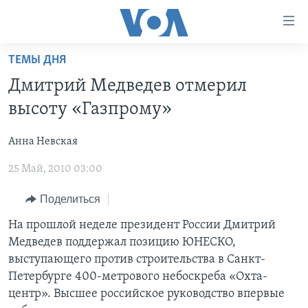
Линки
доступности
Перейти
ТЕМЫ ДНЯ
на
ГЛАВНОЕ
Дмитрий Медведев отмерил
основной
ПРОГРАММЫ
контент
высоту «Газпрому»
ПРОЕКТЫ
Перейти
АМЕРИКА
к
Анна Невская
ЭКСПЕРТИЗА
НОВОСТИ ЗА МИНУТУ
УЧИМ АНГЛИЙСКИЙ
основной
25 Май, 2010 03:00
ИНТЕРВЬЮ
ИТОГИ
НАША АМЕРИКАНСКАЯ ИСТОРИЯ
навигации
Перейти
ФАКТЫ ПРОТИВ ФЕЙКОВ
ПОЧЕМУ ЭТО ВАЖНО?
А КАК В АМЕРИКЕ?
Поделиться
в
ЗА СВОБОДУ ПРЕССЫ
ДИСКУССИЯ VOA
АРТЕФАКТЫ
На прошлой неделе президент России Дмитрий
поиск
Медведев поддержал позицию ЮНЕСКО,
УЧИМ АНГЛИЙСКИЙ
ДЕТАЛИ
АМЕРИКАНСКИЕ ГОРОДКИ
выступающего против строительства в Санкт-
ВИДЕО
НЬЮ-ЙОРК NEW YORK
ТЕСТЫ
Петербурге 400-метрового небоскреба «Охта-
центр». Высшее российское руководство впервые
ПОДПИСКА НА НОВОСТИ
АМЕРИКА. БОЛЬШОЕ ПУТЕШЕСТВИЕ