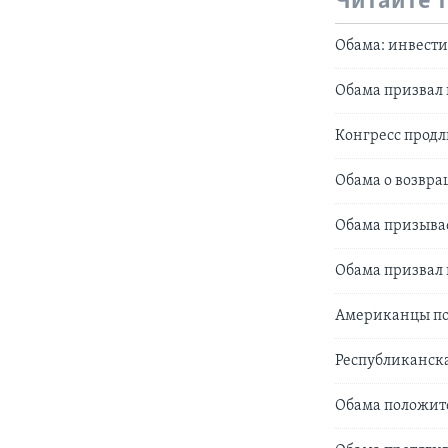
Читайте 
Обама: инвести
Обама призвал 
Конгресс продл
Обама о возвра
Обама призывае
Обама призвал 
Американцы по
Республиканска
Обама положите