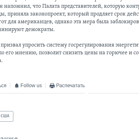
н напомнил, что Палата представителей, которую кон
ы, приняла законопроект, который продляет срок дей
гот для американцев, однако эта мера была заблокиро
минируют демократы.
призвал упросить систему госрегулирования энергет
 по его мнению, позволит снизить цены на горючее и с
а.
ься
Follow us
Распечатать
США