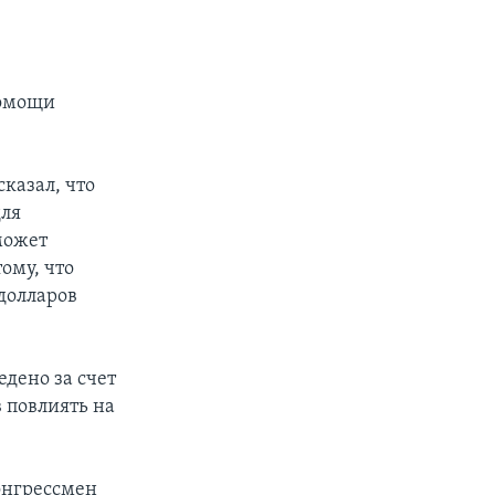
помощи
казал, что
для
может
ому, что
долларов
дено за счет
 повлиять на
онгрессмен