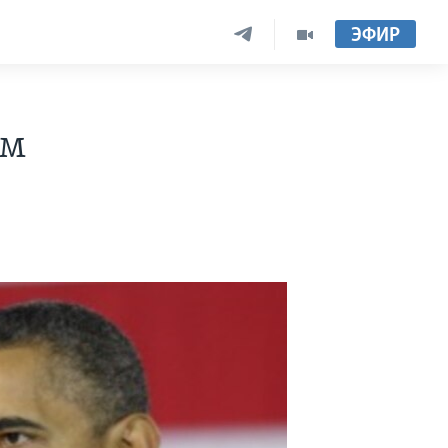
ЭФИР
ам