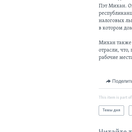
Пэт Михан. О
республиканц
налоговых ль
в котором до
Михан также 
отрасли, что,
рабочие мест
Поделит
This item is part of
Темы дня