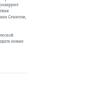
тролируют
ствия
вана Сенатом,
ической
оздать новые