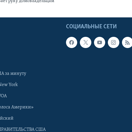
ает руку домовладельцам
Ы
СОЦИАЛЬНЫЕ СЕТИ
А за минуту
New York
VOA
олоса Америки»
ийский
ПРАВИТЕЛЬСТВА США