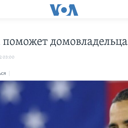
 поможет домовладельц
2 03:00
ься