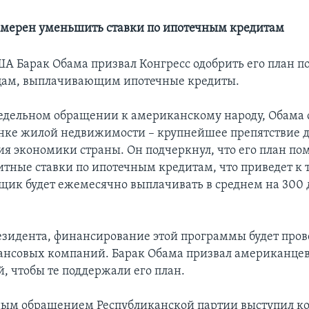
мерен уменьшить ставки по ипотечным кредитам
А Барак Обама призвал Конгресс одобрить его план 
цам, выплачивающим ипотечные кредиты.
едельном обращении к американскому народу, Обама с
нке жилой недвижимости – крупнейшее препятствие 
ия экономики страны. Он подчеркнул, что его план по
итные ставки по ипотечным кредитам, что приведет к т
ик будет ежемесячно выплачивать в среднем на 300 
езидента, финансирование этой программы будет прове
нсовых компаний. Барак Обама призвал американцев
, чтобы те поддержали его план.
ым обращением Республиканской партии выступил к