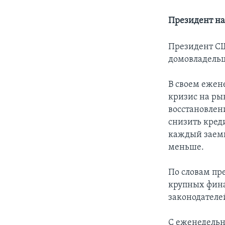
Президент на
Президент СШ
домовладель
В своем ежен
кризис на ры
восстановлен
снизить кред
каждый заемщ
меньше.
По словам пр
крупных фина
законодателей
С еженедельн