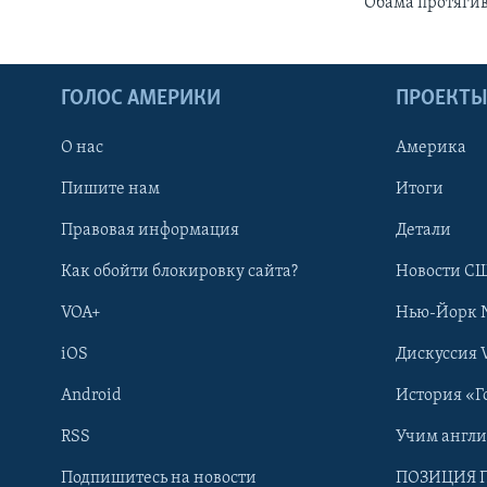
Обама протягив
ГОЛОС АМЕРИКИ
ПРОЕКТ
О нас
Америка
Пишите нам
Итоги
Правовая информация
Детали
Как обойти блокировку сайта?
Новости СШ
VOA+
Нью-Йорк 
iOS
Дискуссия 
Android
История «Г
RSS
Учим англ
Learning English
Подпишитесь на новости
ПОЗИЦИЯ 