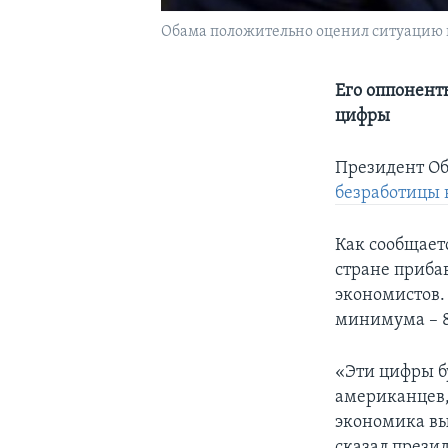
Обама положительно оценил ситуацию 
Его оппонент
цифры
Президент Об
безработицы 
Как сообщает
стране приба
экономистов. 
минимума – 8
«Эти цифры б
американцев,
экономика вы
сказал презид