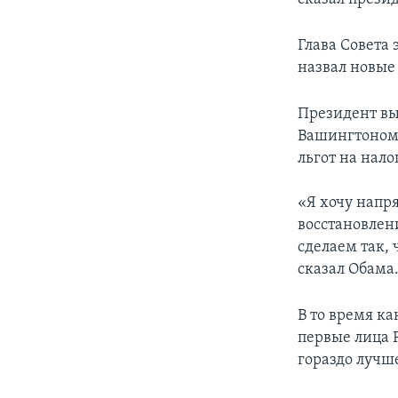
Глава Совета
назвал новые
Президент вы
Вашингтоном.
льгот на нало
«Я хочу напр
восстановлен
сделаем так,
сказал Обама
В то время к
первые лица 
гораздо лучш