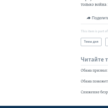
только война 
Поделит
This item is part of
Темы дня
Читайте 
Обама призвал 
Обама поможет
Снижение безр