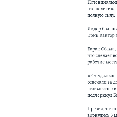
Потенциальны
что политика
полную силу.
Лидер больши
Эрик Кантор з
Барак Обама,
что сделает в
рабочие мест
«Им удалось 
отвечали за 
стоимостью в
подчеркнул Б
Президент та
вернулись 3 