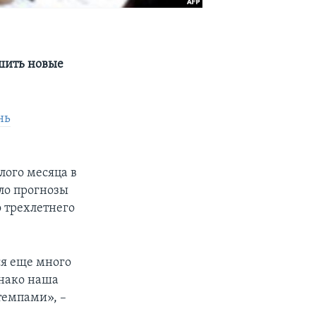
чшить новые
нь
лого месяца в
ило прогнозы
о трехлетнего
ся еще много
днако наша
темпами», –