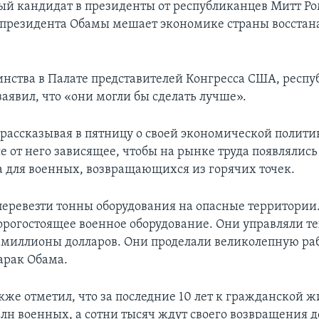
й кандидат в президенты от республиканцев Митт Ро
 президента Обамы мешает экономике страны восстана
нства в Палате представителей Конгресса США, респ
аявил, что «они могли бы сделать лучше».
 рассказывая в пятницу о своей экономической политик
се от него зависящее, чтобы на рынке труда появлялис
а для военных, возвращающихся из горячих точек.
перевезти тонны оборудования на опасные территории
дорогостоящее военное оборудование. Они управляли 
 миллионы долларов. Они проделали великолепную раб
арак Обама.
кже отметил, что за последние 10 лет к гражданской 
млн военных, а сотни тысяч ждут своего возвращения д