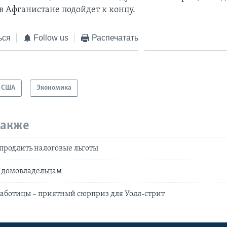
в Афганистане подойдет к концу.
ься
Follow us
Распечатать
США
Экономика
также
продлить налоговые льготы
 домовладельцам
аботицы – приятный сюрприз для Уолл-стрит