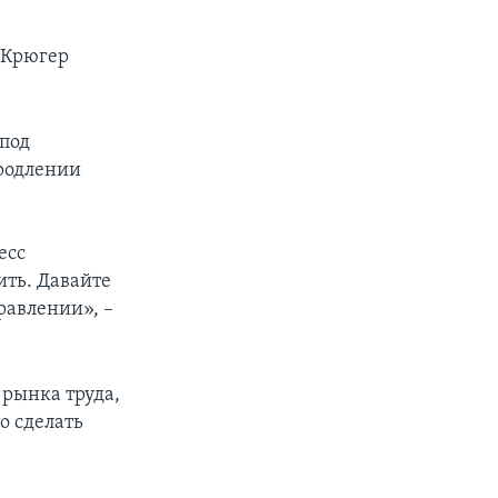
 Крюгер
 под
продлении
есс
ить. Давайте
равлении», –
 рынка труда,
о сделать