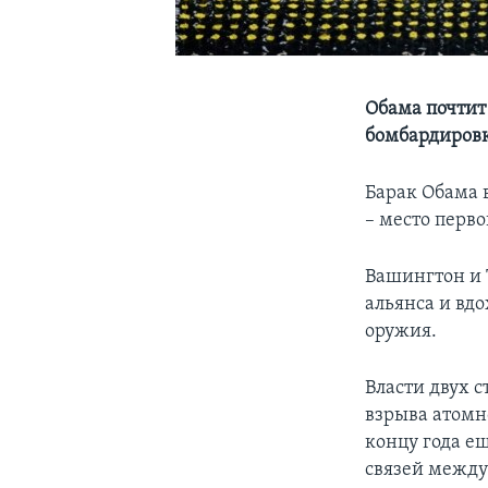
Обама почтит
бомбардиров
Барак Обама 
– место перв
Вашингтон и 
альянса и вд
оружия.
Власти двух с
взрыва атомно
концу года е
связей между