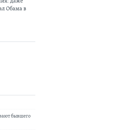
ия: даже
ал Обама в
евают бывшего