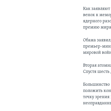
Как заявляют
венок к мемо
ядерного раз
премию мира 
Обама заявил
премьер-мини
мировой войне
Вторая атомна
Спустя шесть
Большинство 
положить кон
точку зрения
неоправданн