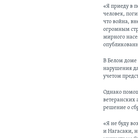
«Я приеду в п
человек, пог
что война, вн
огромным стр
мирного насе
опубликованны
В Белом доме
нарушения да
учетом предс
Однако помощ
ветеранских а
решение о сб
«Я не буду в
и Нагасаки, 