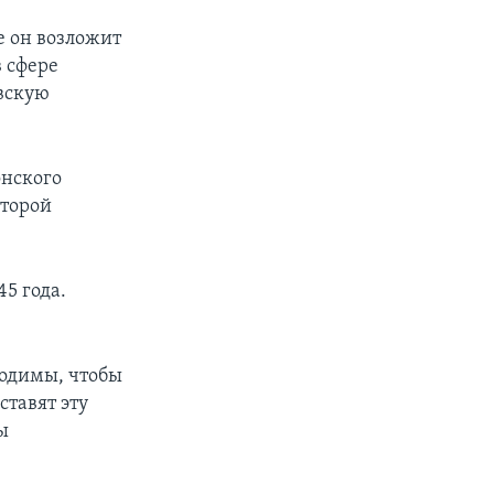
е он возложит
 сфере
вскую
онского
второй
45 года.
ходимы, чтобы
ставят эту
ы