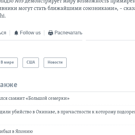
ндзо Абэ демонстрирует миру возможность примирен
вники могут стать ближайшими союзниками», – сказ
hi.
ься
Follow us
Распечатать
В мире
США
Новости
также
ылся саммит «Большой семерки»
удили убийство в Окинаве, в причастности к которому подозр
рибыл в Японию