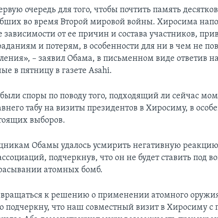
ервую очередь для того, чтобы почтить память десятк
ибших во время Второй мировой войны. Хиросима нап
е зависимости от ее причин и состава участников, при
аданиям и потерям, в особенности для ни в чем не по
ления», – заявил Обама, в письменном виде ответив н
е в пятницу в газете Asahi.
 были споры по поводу того, подходящий ли сейчас мом
внего табу на визиты президентов в Хиросиму, в особе
тоящих выборов.
никам Обамы удалось усмирить негативную реакцию
ссоциаций, подчеркнув, что он не будет ставить под в
расывании атомных бомб.
озвращаться к решению о применении атомного оружи
но подчеркну, что наш совместный визит в Хиросиму с