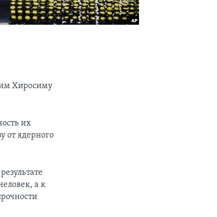
шим Хиросиму
ность их
у от ядерного
 результате
человек, а к
прочности