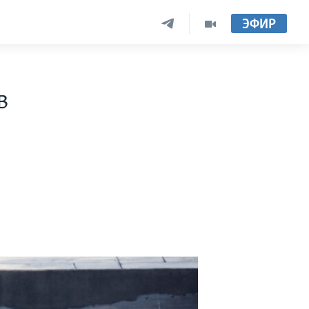
ЭФИР
в