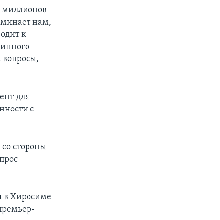
ов миллионов
оминает нам,
водит к
винного
а вопросы,
ент для
нности с
 со стороны
опрос
я в Хиросиме
 премьер-