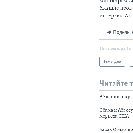
министром Си
бывшие проти
интервью Asa
Поделит
This item is part of
Темы дня
Читайте 
В Японии откр
Обама и Абэ ос
морпеха США
Барак Обама п