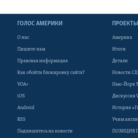
ГОЛОС АМЕРИКИ
ПРОЕКТ
О нас
Америка
Пишите нам
Итоги
Правовая информация
Детали
Как обойти блокировку сайта?
Новости СШ
VOA+
Нью-Йорк 
iOS
Дискуссия 
Android
История «Г
RSS
Учим англ
Learning English
Подпишитесь на новости
ПОЗИЦИЯ 