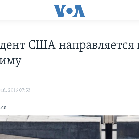
дент США направляется 
симу
ай, 2016 07:53
ься