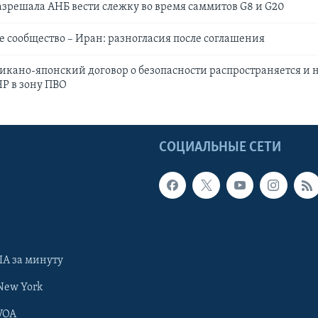
зрешала АНБ вести слежку во время саммитов G8 и G20
сообщество – Иран: разногласия после соглашения
икано-японский договор о безопасности распространяется и н
Р в зону ПВО
Ы
СОЦИАЛЬНЫЕ СЕТИ
А за минуту
New York
VOA