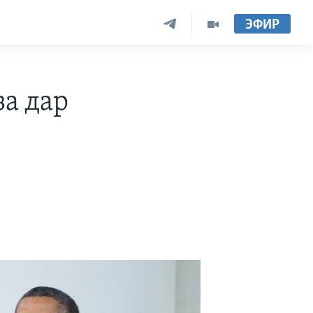
ЭФИР
за дар