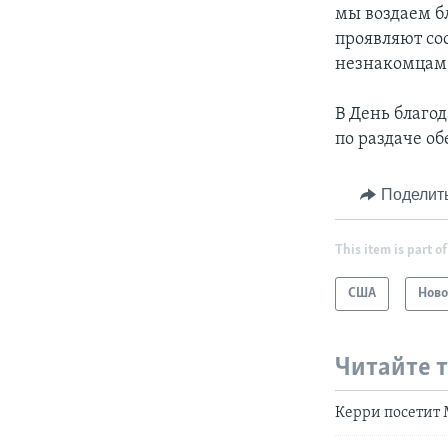
мы воздаем б
проявляют со
незнакомцам,
В День благо
по раздаче о
Поделит
This item is part of
США
Ново
Читайте 
Керри посетит 