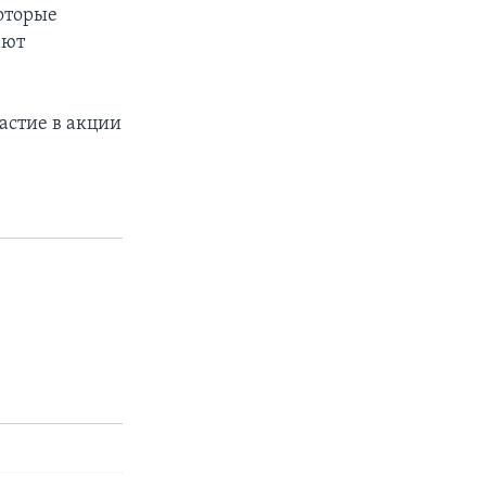
оторые
ают
астие в акции