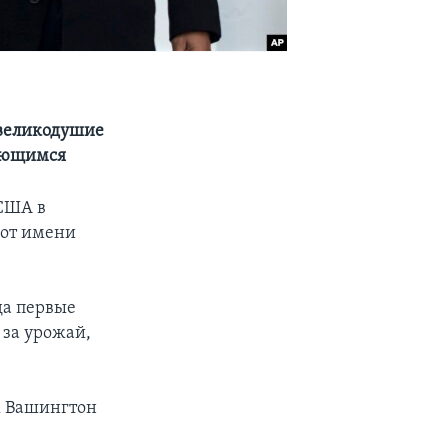
 великодушие
дающимся
 США в
 от имени
да первые
 за урожай,
ж Вашингтон