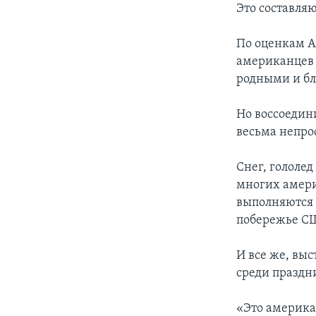
Это составля
По оценкам А
американцев п
родными и б
Но воссоедин
весьма непрос
Снег, гололе
многих амери
выполняются 
побережье С
И все же, вы
среди праздн
«Это американ