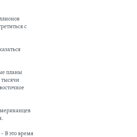
ллионов
третиться с
казаться
ые планы
 тысячи
восточное
 американцев
я.
– В это время