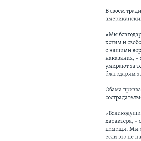
В своем трад
американски
«Мы благодар
хотим и своб
с нашими вер
наказания, –
умирают за то
благодарим за
Обама призва
сострадатель
«Великодушие
характера, –
помощи. Мы с
если это не н