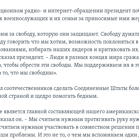
иционном радио- и интернет-обращении президент по
х военнослужащих и их семьи за приносимые ими же
им за свободу, которую они защищают. Свободу думат
оду говорить что мы хотим, возможность поклоняться в
ованиями, избирать наших лидеров и критиковать их,
 сказал президент. – Люди в разных концах мира сраж
, чтобы обрести эти свободы. Мы поддерживаем их в э
 то, что мы свободны».
л соотечественников сделать Соединенные Штаты бол
ной страной и щедро помогать бедным.
 является главной составляющей нашего американск
 сказал он. – Мы считаем нужным протягивать руку н
читаем нужным участвовать в совместном решении п
аши проблемы. И это не то, о чем мы вспоминаем один д