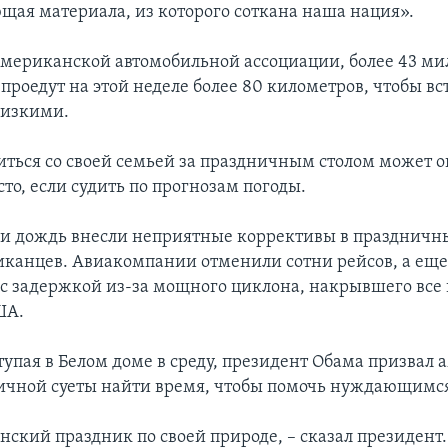
ющая материала, из которого соткана наша нация».
мериканской автомобильной ассоциации, более 43 ми
роедут на этой неделе более 80 километров, чтобы вс
лизкими.
иться со своей семьей за праздничным столом может о
то, если судить по прогнозам погоды.
д и дождь внесли неприятные коррективы в праздничн
канцев. Авиакомпании отменили сотни рейсов, а еще
с задержкой из-за мощного циклона, накрывшего все 
ША.
ступая в Белом доме в среду, президент Обама призвал
ичной суеты найти время, чтобы помочь нуждающимс
ский праздник по своей природе, – сказал президент. 