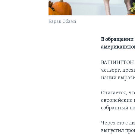
Барак Обама
В обращении 
американской
ВАШИНГТОН – 
четверг, пре
нации вырази
Считается, чт
европейские 
собранный по
Через сто с 
выпустил про