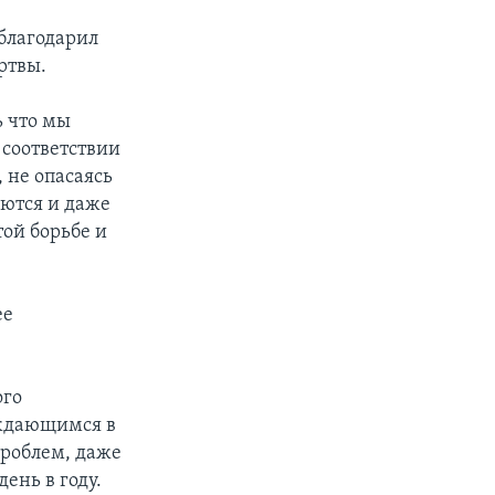
благодарил
ртвы.
ь что мы
 соответствии
 не опасаясь
аются и даже
той борьбе и
ее
ого
уждающимся в
роблем, даже
ень в году.