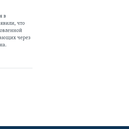
я в
явили, что
новленной
етающих через
на.