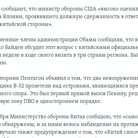
 сообщают, что министр обороны США «высоко оценил
а Японии, проявившего должную сдержанность в ответ
 китайской стороны».
ленные члены администрации Обамы сообщили, что в
о Байден обсудит этот вопрос с китайскими официал
неделе в ходе своего визита в три страны региона. Б
ию.
торник Пентагон объявил о том, что два невооруженн
ика В-52 пролетели над островами, являющимися пр
ного спора. Это был первый прямой вызов Пекину, р
овую зону ПВО в одностороннем порядке.
оября Министерство обороны Китая сообщило, что «сам
 обнаружены, и за ними велось наблюдение на протя
звучало также предупреждение о том, что «Китай спос