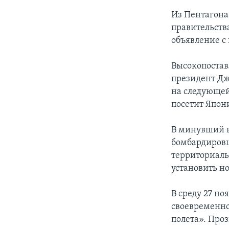
Из Пентагона
правительств
объявление с
Высокопостав
президент Дж
на следующей 
посетит Япон
В минувший в
бомбардировщ
территориаль
установить н
В среду 27 н
своевременно
полета». Про