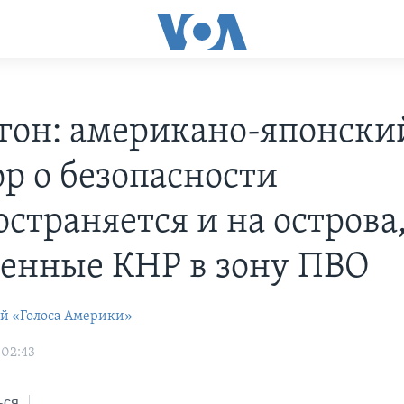
гон: американо-японски
ор о безопасности
страняется и на острова
енные КНР в зону ПВО
ей «Голоса Америки»
 02:43
ься