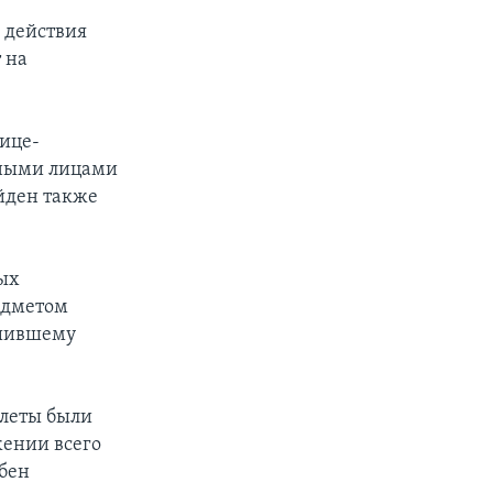
 действия
 на
ице-
ьными лицами
айден также
ых
едметом
ешившему
олеты были
жении всего
обен