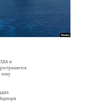
 США и
пространяется
 зону
судил
 Ицунори