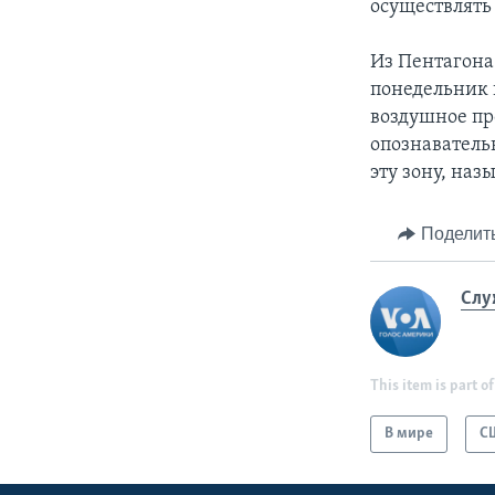
осуществлять
Из Пентагона
понедельник 
воздушное пр
опознаватель
эту зону, на
Поделит
Слу
This item is part of
В мире
С