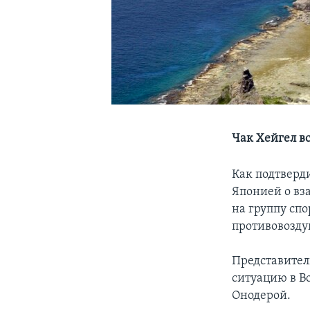
Чак Хейгел в
Как подтверд
Японией о вз
на группу сп
противовозду
Представитель
ситуацию в В
Онодерой.