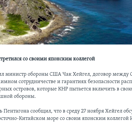
стретился со своими японским коллегой
ил министр обороны США Чак Хейгел, договор между
аимном сотрудничестве и гарантиях безопасности рас
орных островов, которые КНР пытается включить в свою
шной обороны.
 Пентагона сообщил, что в среду 27 ноября Хейгел об
осточно-Китайском море со своим японским коллегой