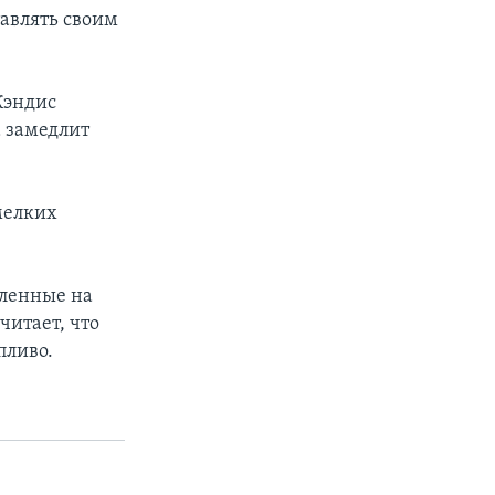
авлять своим
Кэндис
 замедлит
мелких
вленные на
читает, что
пливо.