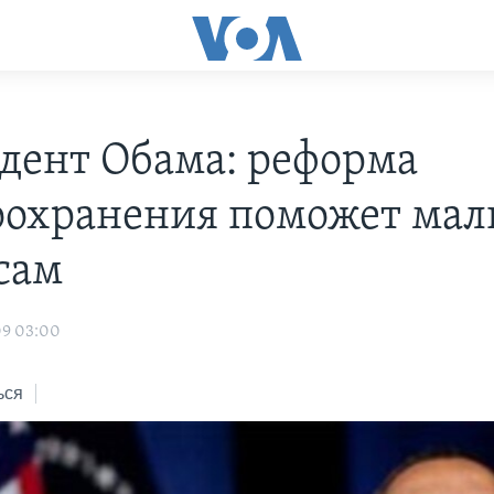
дент Обама: реформа
оохранения поможет ма
сам
09 03:00
ься