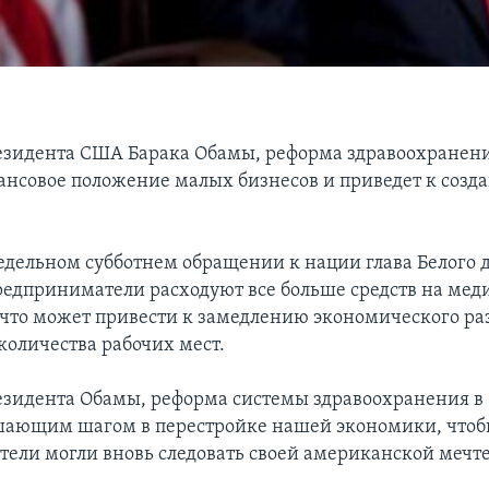
езидента США Барака Обамы, реформа здравоохранен
ансовое положение малых бизнесов и приведет к соз
.
едельном субботнем обращении к нации глава Белого д
редприниматели расходуют все больше средств на мед
 что может привести к замедлению экономического ра
оличества рабочих мест.
езидента Обамы, реформа системы здравоохранения 
ешающим шагом в перестройке нашей экономики, что
ели могли вновь следовать своей американской мечте