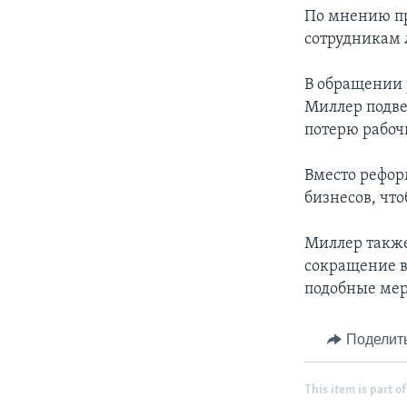
По мнению пр
сотрудникам 
В обращении 
Миллер подве
потерю рабоч
Вместо рефор
бизнесов, чт
Миллер также
сокращение в
подобные мер
Поделит
This item is part of