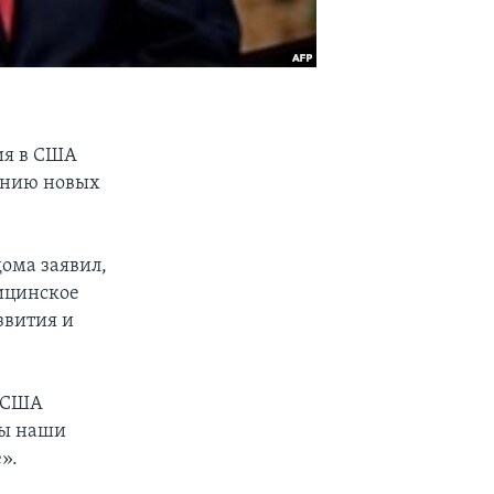
ия в США
данию новых
ома заявил,
ицинское
звития и
в США
бы наши
».