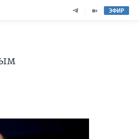
ЭФИР
лым