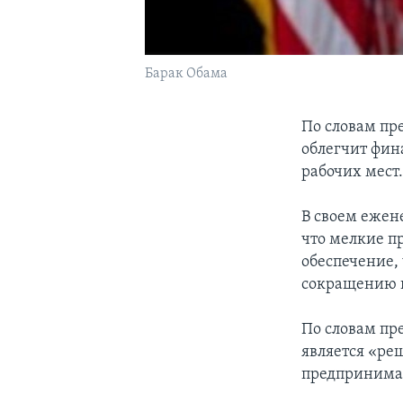
Барак Обама
По словам пр
облегчит фин
рабочих мест
В своем ежен
что мелкие п
обеспечение,
сокращению к
По словам пр
является «р
предпринимат