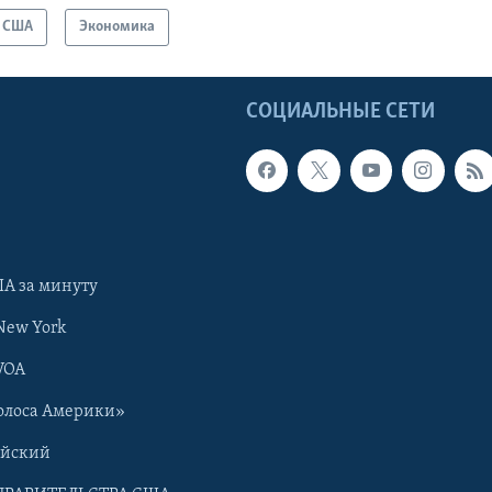
США
Экономика
Ы
СОЦИАЛЬНЫЕ СЕТИ
А за минуту
New York
VOA
олоса Америки»
ийский