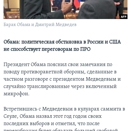
Learning English
Барак Обама и Дмитрий Медведев
СОЦИАЛЬНЫЕ СЕТИ
Обама: политическая обстановка в России и США
не способствует переговорам по ПРО
Языки
Президент Обама пояснил свои замечания по
поводу противоракетной обороны, сделанные в
частном разговоре с президентом Медведевым и
случайно транслированные через включенный
микрофон.
Встретившись с Медведевым в кулуарах саммита в
Сеуле, Обама назвал этот год годом своих
последних выборов и отметил, что после