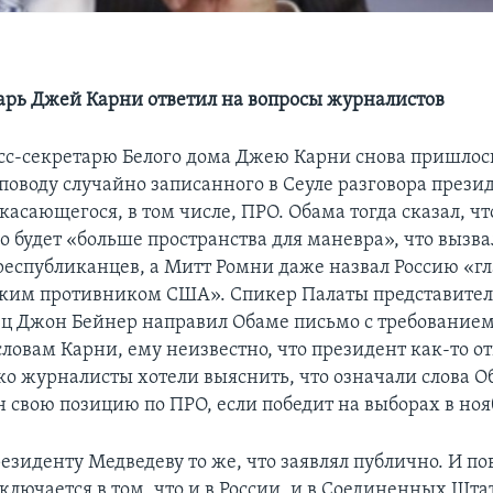
арь Джей Карни ответил на вопросы журналистов
есс-секретарю Белого дома Джею Карни снова пришлос
 поводу случайно записанного в Сеуле разговора през
касающегося, в том числе, ПРО. Обама тогда сказал, чт
о будет «больше пространства для маневра», что вызва
еспубликанцев, а Митт Ромни даже назвал Россию «г
ким противником США». Спикер Палаты представител
ц Джон Бейнер направил Обаме письмо с требованием
ловам Карни, ему неизвестно, что президент как-то от
ко журналисты хотели выяснить, что означали слова О
н свою позицию по ПРО, если победит на выборах в ноя
езиденту Медведеву то же, что заявлял публично. И по
ключается в том, что и в России, и в Соединенных Шта