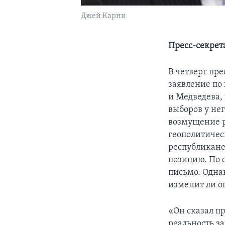
Джей Карни
Пресс-секрет
В четверг пр
заявление по
и Медведева, 
выборов у нег
возмущение р
геополитичес
республикане
позицию. По с
письмо. Одна
изменит ли о
«Он сказал пр
реальность за