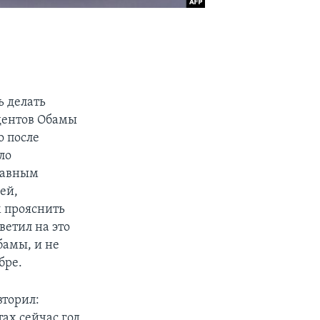
ь делать
идентов Обамы
о после
ло
лавным
ей,
 прояснить
ветил на это
бамы, и не
бре.
вторил:
тах сейчас год