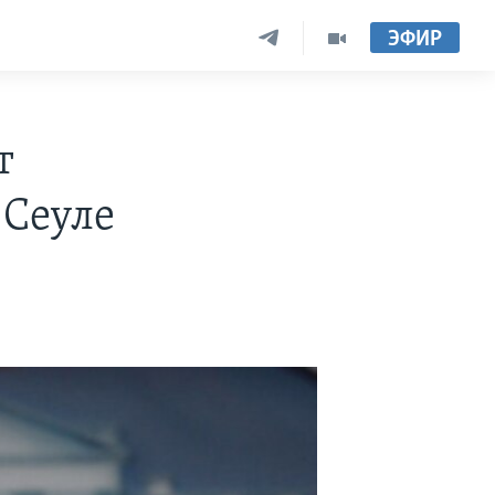
ЭФИР
т
 Сеуле