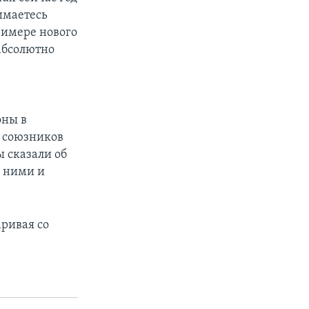
нимаетесь
римере нового
 абсолютно
оны в
и союзников
ы сказали об
с ними и
аривая со