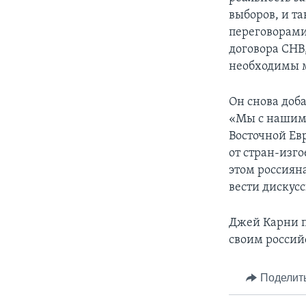
выборов, и та
переговорами
договора СНВ,
необходимы м
Он снова доба
«Мы с нашими
Восточной Ев
от стран-изго
этом россияна
вести дискусс
Джей Карни п
своим россий
Поделит