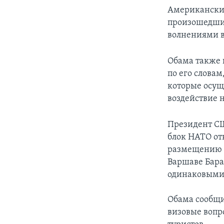
Американский
произошедшим
волнениями в
Обама также п
по его словам
которые осущ
воздействие н
Президент СШ
блок НАТО от
размещению с
Варшаве Бара
одинаковыми
Обама сообщи
визовые вопр