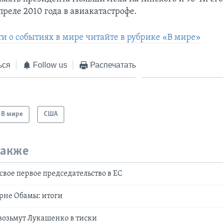
реле 2010 года в авиакатастрофе.
ти о событиях в мире читайте в рубрике «В мире»
ься
Follow us
Распечатать
В мире
США
также
свое первое председательство в ЕС
рне Обамы: итоги
возьмут Лукашенко в тиски