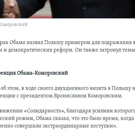
 Коморовский
рак Обама назвал Польшу примером для подражания в
 и демократических реформ. Он также затронул темы
ренция Обама-Коморовский
об этом, в ходе своего двухдневного визита в Польшу 
енции с президентом Брониславом Коморовским.
вижении «Солидарность», благодаря усилиям которого
ский режим, Обама сказал, что это было время, когд
енно совершали экстраординарные поступки».