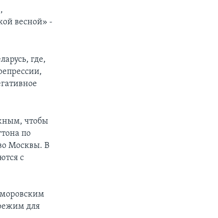
,
кой весной» -
арусь, где,
 репрессии,
егативное
ажным, чтобы
тона по
о Москвы. В
ются с
оморовским
режим для