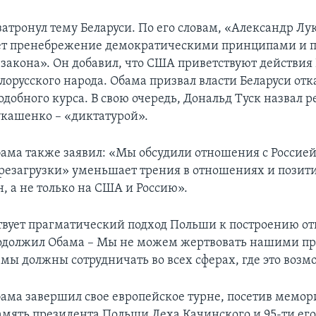
затронул тему Беларуси. По его словам, «Александр Л
ет пренебрежение демократическими принципами и 
 закона». Он добавил, что США приветствуют действия
орусского народа. Обама призвал власти Беларуси отка
одобного курса. В свою очередь, Дональд Туск назвал 
кашенко – «диктатурой».
ама также заявил: «Мы обсудили отношения с Россией.
резагрузки» уменьшает трения в отношениях и позит
н, а не только на США и Россию».
вует прагматический подход Польши к построению о
родолжил Обама – Мы не можем жертвовать нашими п
 мы должны сотрудничать во всех сферах, где это возм
ама завершил свое европейское турне, посетив мемор
амять президента Польши Леха Качинского и 95-ти его