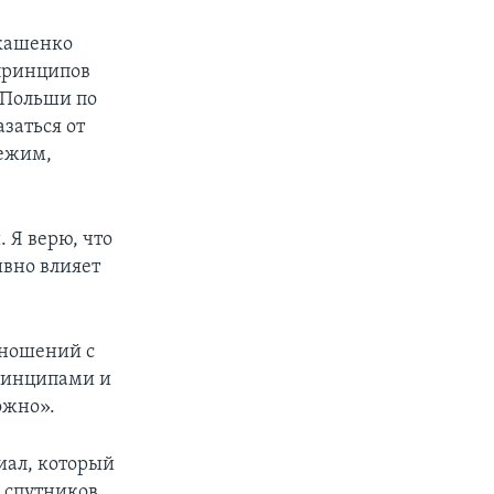
укашенко
принципов
 Польши по
заться от
режим,
 Я верю, что
ивно влияет
тношений с
ринципами и
ожно».
иал, который
 спутников,