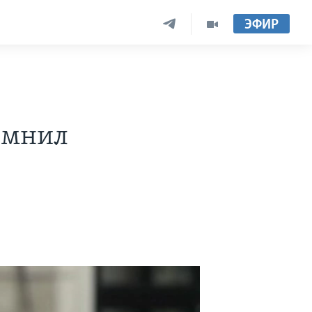
ЭФИР
омнил