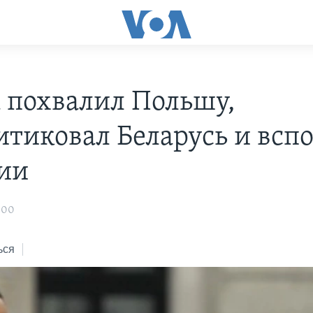
 похвалил Польшу,
итиковал Беларусь и всп
сии
:00
ься