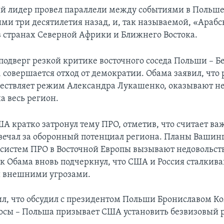
 лидер провел параллели между событиями в Польше
и три десятилетия назад, и, так называемой, «Арабс
 странах Северной Африки и Ближнего Востока.
одверг резкой критике восточного соседа Польши – Бел
, совершается отход от демократии. Обама заявил, что
ествляет режим Александра Лукашенко, оказывают н
а весь регион.
А кратко затронул тему ПРО, отметив, что считает в
вечал за оборонный потенциал региона. Планы Вашинг
истем ПРО в Восточной Европы вызывают недовольств
к Обама вновь подчеркнул, что США и Россия сталкива
 внешними угрозами.
л, что обсудил с президентом Польши Брониславом К
осы – Польша призывает США установить безвизовый 