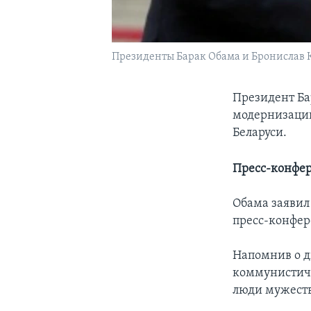
Президенты Барак Обама и Бронислав
Президент Ба
модернизации
Беларуси.
Пресс-конфе
Обама заявил 
пресс-конфер
Напомнив о д
коммунистиче
люди мужеств