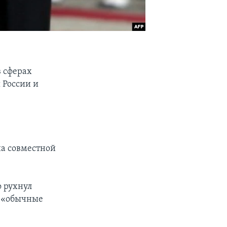
 сферах
 России и
на совместной
 рухнул
а «обычные