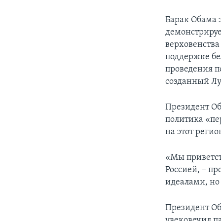
Барак Обама 
демонстриру
верховенства
поддержке бел
проведения п
созданный Лу
Президент Об
политика «пе
на этот регио
«Мы приветст
Россией, – п
идеалами, но
Президент Об
увековечил п