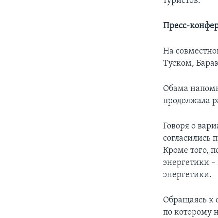
туристов.
Пресс-конфе
На совместн
Туском, Бара
Обама напомн
продолжала р
Говоря о вар
согласились 
Кроме того, 
энергетики –
энергетики.
Обращаясь к 
по которому 