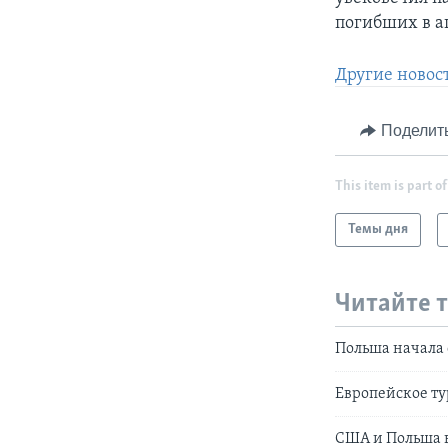
погибших в ап
Другие новос
Поделит
This item is part of
Темы дня
Читайте 
Польша начала 
Европейское ту
США и Польша 