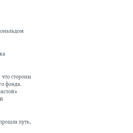
Дональдом
ка
 что стороны
го фонда.
чистой»
ой
прошла путь,