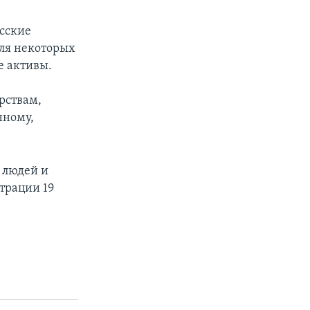
сские
для некоторых
е активы.
рствам,
нному,
 людей и
трации 19