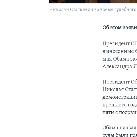
Николай Статкевич во время судебного з
Об этом заяв
Президент СШ
вынесенные б
мая Обама за
Александра 
Президент Оба
Николая Стат
демонстрации
прошлого года
пяти с полови
Обама назвал 
суды были п