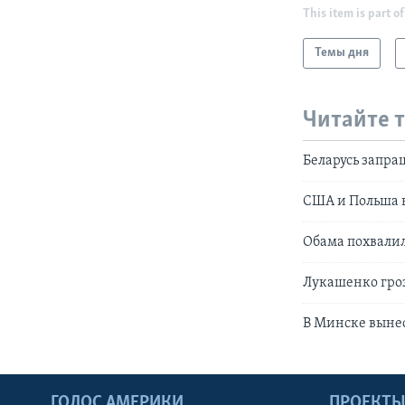
This item is part of
Темы дня
Читайте 
Беларусь запра
США и Польша 
Обама похвалил
Лукашенко гроз
В Минске выне
ГОЛОС АМЕРИКИ
ПРОЕКТ