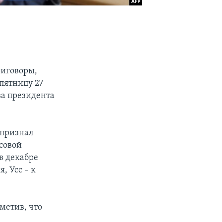
риговоры,
пятницу 27
ва президента
 признал
совой
в декабре
, Усс – к
метив, что