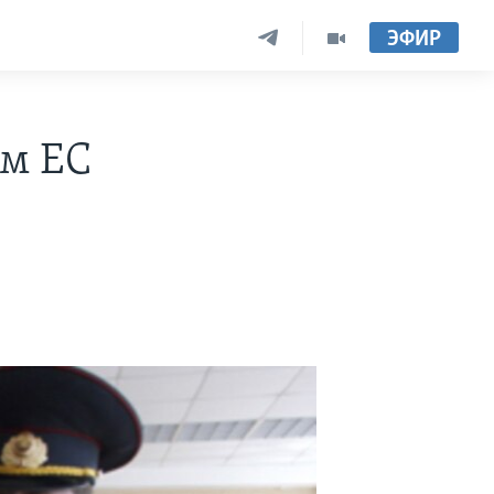
ЭФИР
м ЕС