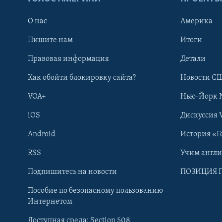
О нас
Америка
Пишите нам
Итоги
Правовая информация
Детали
Как обойти блокировку сайта?
Новости СШ
VOA+
Нью-Йорк 
iOS
Дискуссия 
Android
История «Г
RSS
Учим англ
Learning English
Подпишитесь на новости
ПОЗИЦИЯ 
Пособие по безопасному пользованию
СОЦИАЛЬНЫЕ СЕТИ
Интернетом
Доступная среда: Section 508