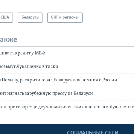
США
Беларусь
СНГ и регионы
также
шивает кредит у МВФ
возьмут Лукашенко в тиски
 Польшу, раскритиковал Беларусь и вспомнил о России
ит изгнать зарубежную прессу из Беларуси
сен приговор еще двум политическим оппонентам Лукашенк
Ы
СОЦИАЛЬНЫЕ СЕТИ