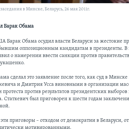
аседания в Минске, Беларусь, 26 мая 2011г.
ил Барак Обама
А Барак Обама осудил власти Беларуси за жестокие п
ывшим оппозиционным кандидатам в президенты. В 
явил о намерении ввести санкции против правительст
Лукашенко.
ма сделал это заявление после того, как суд в Минске
кевича и Дмитрия Усса виновными в организации мас
 протеста против результатов президентских выборов 
. Статкевич был приговорен к шести годам заключения
ной.
эти приговоры – отходом от демократии в Беларуси, от
олитически мотивированными.