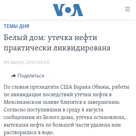
Линки
доступности
Перейти
ТЕМЫ ДНЯ
на
ГЛАВНОЕ
Белый дом: утечка нефти
основной
ПРОГРАММЫ
контент
практически ликвидирована
ПРОЕКТЫ
Перейти
АМЕРИКА
к
04 Август, 2010 03:00
ЭКСПЕРТИЗА
НОВОСТИ ЗА МИНУТУ
УЧИМ АНГЛИЙСКИЙ
основной
Поделиться
ИНТЕРВЬЮ
ИТОГИ
НАША АМЕРИКАНСКАЯ ИСТОРИЯ
навигации
Перейти
ФАКТЫ ПРОТИВ ФЕЙКОВ
По словам президента США Барака Обамы, работы
ПОЧЕМУ ЭТО ВАЖНО?
А КАК В АМЕРИКЕ?
в
по ликвидации последствий утечки нефти в
ЗА СВОБОДУ ПРЕССЫ
ДИСКУССИЯ VOA
АРТЕФАКТЫ
поиск
Мексиканском заливе близятся к завершению.
УЧИМ АНГЛИЙСКИЙ
ДЕТАЛИ
АМЕРИКАНСКИЕ ГОРОДКИ
Согласно поступившим в среду 4 августа
сообщениям из Белого дома, утечка остановлена,
ВИДЕО
НЬЮ-ЙОРК NEW YORK
ТЕСТЫ
вытекшая нефть по большей части удалена или
ПОДПИСКА НА НОВОСТИ
АМЕРИКА. БОЛЬШОЕ ПУТЕШЕСТВИЕ
растворилась в воде.