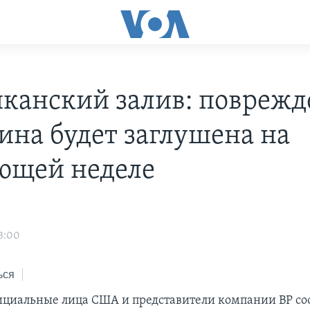
канский залив: поврежд
ина будет заглушена на
ющей неделе
3:00
ься
ициальные лица США и представители компании ВР со