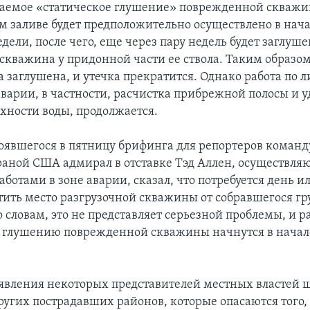
ваемое «статическое глушение» поврежденной скважи
 заливе будет предположительно осуществлено в нач
ели, после чего, еще через пару недель будет заглуше
 скважина у придонной части ее ствола. Таким образо
а заглушена, и утечка прекратится. Однако работа по
аварии, в частности, расчистка прибрежной полосы и 
рхности воды, продолжается.
тоявшегося в пятницу брифинга для репортеров кома
раной США адмирал в отставке Тэд Аллен, осуществл
аботами в зоне аварии, сказал, что потребуется день ил
тить место разгрузочной скважины от собравшегося гру
о словам, это не представляет серьезной проблемы, и р
 глушению поврежденной скважины начнутся в нача
аявления некоторых представителей местных властей 
угих пострадавших районов, которые опасаются того, 