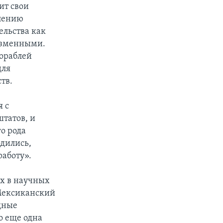
ит свои
влению
ельства как
изменными.
кораблей
для
тв.
 с
татов, и
го рода
одились,
работу».
х в научных
Мексиканский
одные
о еще одна