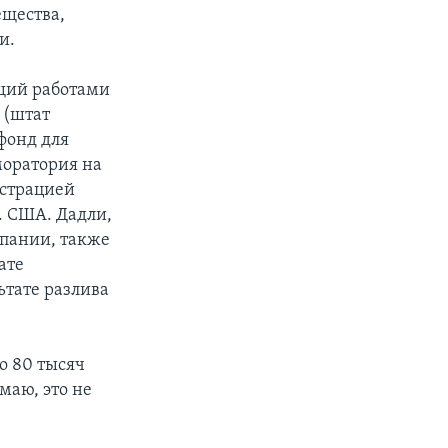
ещества,
и.
ящий работами
 (штат
фонд для
моратория на
истрацией
. США. Дадли,
мпании, также
ате
тате разлива
о 80 тысяч
маю, это не