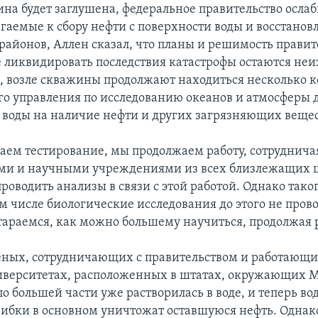
ина будет заглушена, федеральное правительство ослаб
агаемые к сбору нефти с поверхности воды и восстано
айонов, Аллен сказал, что планы и решимость правит
 ликвидировать последствия катастрофы остаются не
м, возле скважины продолжают находиться несколько 
о управления по исследованию океанов и атмосферы 
 воды на наличие нефти и других загрязняющих вещес
ем тестирование, мы продолжаем работу, сотрудничая
ми и научными учреждениями из всех близлежащих ш
оводить анализы в связи с этой работой. Однако тако
м числе биологические исследования до этого не пров
тараемся, как можно большему научиться, продолжая 
еных, сотрудничающих с правительством и работающи
иверситетах, расположенных в штатах, окружающих 
по большей части уже растворилась в воде, и теперь в
рибки в основном уничтожат оставшуюся нефть. Однак