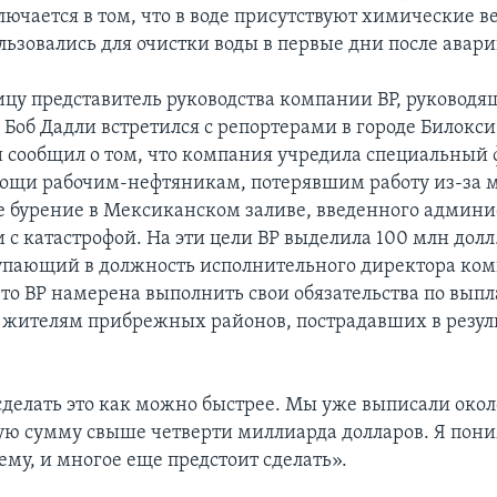
лючается в том, что в воде присутствуют химические в
льзовались для очистки воды в первые дни после авари
ицу представитель руководства компании ВР, руковод
 Боб Дадли встретился с репортерами в городе Билокси
 сообщил о том, что компания учредила специальный 
ощи рабочим-нефтяникам, потерявшим работу из-за 
е бурение в Мексиканском заливе, введенного админ
 с катастрофой. На эти цели ВР выделила 100 млн долл
тупающий в должность исполнительного директора ко
что ВР намерена выполнить свои обязательства по выпл
жителям прибрежных районов, пострадавших в резуль
делать это как можно быстрее. Мы уже выписали окол
ую сумму свыше четверти миллиарда долларов. Я пони
ему, и многое еще предстоит сделать».