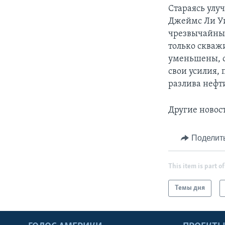
Стараясь улу
Джеймс Ли Уи
чрезвычайным
только скваж
уменьшены, о
свои усилия,
разлива нефт
Другие новос
Поделит
This item is part of
Темы дня