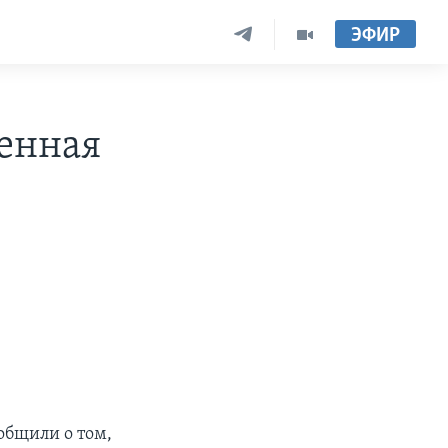
ЭФИР
енная
общили о том,