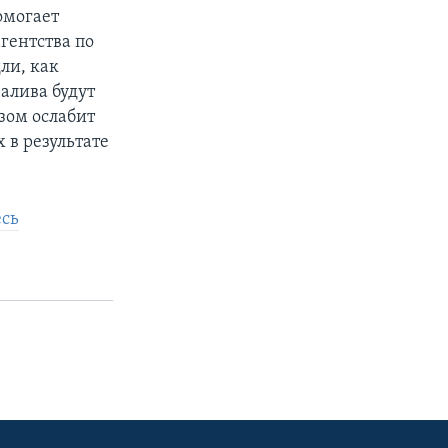
омогает
гентства по
ли, как
алива будут
зом ослабит
 в результате
есь