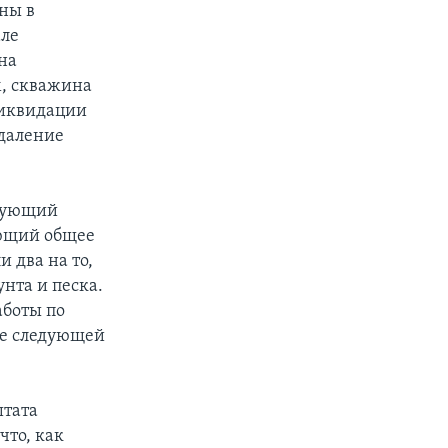
ны в
але
на
м, скважина
 ликвидации
удаление
ндующий
яющий общее
и два на то,
нта и песка.
аботы по
ле следующей
штата
что, как