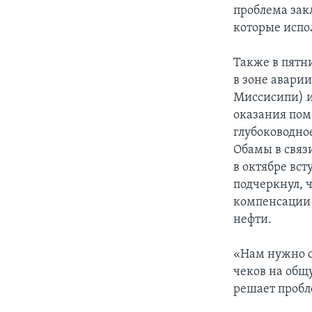
проблема зак
которые испо
Также в пятн
в зоне аварии
Миссисипи) и
оказания пом
глубоководно
Обамы в связи
в октябре вс
подчеркнул, 
компенсации 
нефти.
«Нам нужно с
чеков на общ
решает пробл