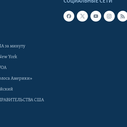
Ы
СОЦИАЛЬНЫЕ СЕТИ
А за минуту
New York
VOA
олоса Америки»
ийский
ПРАВИТЕЛЬСТВА США