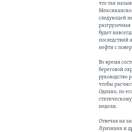
что так назы
Мексиканском
следующей нед
разгрузочная
будет навсегд
последствий 
нефти с пове
Во время сос
береговой ох
руководство р
чтобы расчис
Однако, по ег
статическому
недели.
Отвечая на з
Луизиана и др