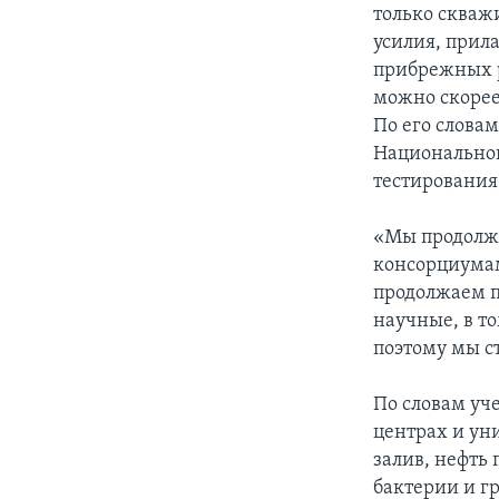
только скваж
усилия, прил
прибрежных р
можно скорее
По его слова
Национальног
тестирования
«Мы продолжа
консорциума
продолжаем пр
научные, в то
поэтому мы с
По словам уч
центрах и ун
залив, нефть 
бактерии и г