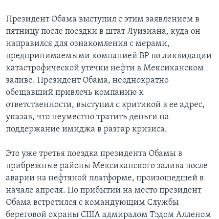
Learning English
Президент Обама выступил с этим заявлением в
пятницу после поездки в штат Луизиана, куда он
направился для ознакомления с мерами,
СОЦИАЛЬНЫЕ СЕТИ
предпринимаемыми компанией BP по ликвидации
катастрофической утечки нефти в Мексиканском
заливе. Президент Обама, неоднократно
Языки
обещавший привлечь компанию к
ответственности, выступил с критикой в ее адрес,
указав, что неуместно тратить деньги на
поддержание имиджа в разгар кризиса.
Это уже третья поездка президента Обамы в
прибрежные районы Мексиканского залива после
аварии на нефтяной платформе, произошедшей в
начале апреля. По прибытии на место президент
Обама встретился с командующим Службы
береговой охраны США адмиралом Тэдом Алленом