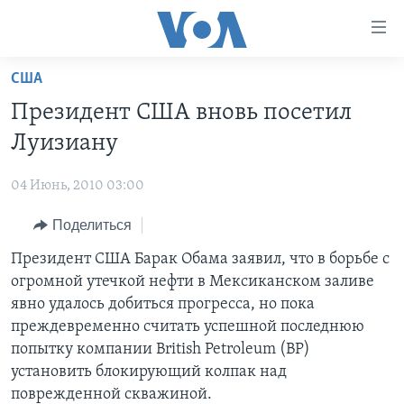
Линки
доступности
Перейти
США
на
ГЛАВНОЕ
Президент США вновь посетил
основной
ПРОГРАММЫ
контент
Луизиану
ПРОЕКТЫ
Перейти
АМЕРИКА
к
04 Июнь, 2010 03:00
ЭКСПЕРТИЗА
НОВОСТИ ЗА МИНУТУ
УЧИМ АНГЛИЙСКИЙ
основной
Поделиться
ИНТЕРВЬЮ
ИТОГИ
НАША АМЕРИКАНСКАЯ ИСТОРИЯ
навигации
Перейти
ФАКТЫ ПРОТИВ ФЕЙКОВ
Президент США Барак Обама заявил, что в борьбе с
ПОЧЕМУ ЭТО ВАЖНО?
А КАК В АМЕРИКЕ?
в
огромной утечкой нефти в Мексиканском заливе
ЗА СВОБОДУ ПРЕССЫ
ДИСКУССИЯ VOA
АРТЕФАКТЫ
поиск
явно удалось добиться прогресса, но пока
УЧИМ АНГЛИЙСКИЙ
ДЕТАЛИ
АМЕРИКАНСКИЕ ГОРОДКИ
преждевременно считать успешной последнюю
попытку компании British Petroleum (BP)
ВИДЕО
НЬЮ-ЙОРК NEW YORK
ТЕСТЫ
установить блокирующий колпак над
ПОДПИСКА НА НОВОСТИ
АМЕРИКА. БОЛЬШОЕ ПУТЕШЕСТВИЕ
поврежденной скважиной.