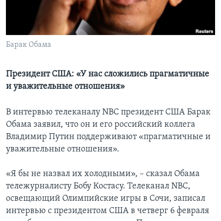
Learning English
СОЦИАЛЬНЫЕ СЕТИ
Барак Обама
Президент США: «У нас сложились прагматичные
и уважительные отношения»
Языки
В интервью телеканалу NBC президент США Барак
Обама заявил, что он и его российский коллега
Владимир Путин поддерживают «прагматичные и
уважительные отношения».
«Я бы не назвал их холодными», – сказал Обама
тележурналисту Бобу Костасу. Телеканал NBC,
освещающий Олимпийские игры в Сочи, записал
интервью с президентом США в четверг 6 февраля