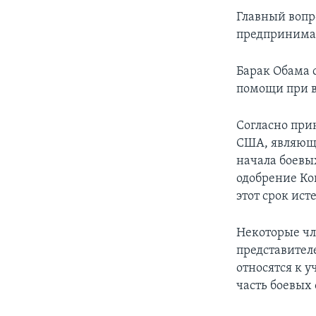
Главный вопро
предпринима
Барак Обама с
помощи при в
Согласно прин
США, являющ
начала боевы
одобрение Кон
этот срок ист
Некоторые чл
представител
относятся к 
часть боевых