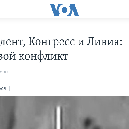
дент, Конгресс и Ливия:
вой конфликт
3:00
ься