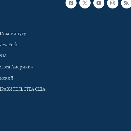
А за минуту
New York
VOA
олоса Америки»
ийский
ПРАВИТЕЛЬСТВА США