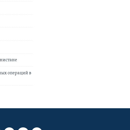
анистане
ных операций в