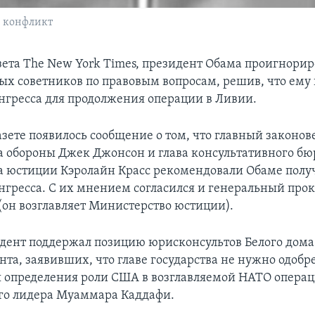
й конфликт
зета The New York Times, президент Обама проигнори
ых советников по правовым вопросам, решив, что ему
нгресса для продолжения операции в Ливии.
азете появилось сообщение о том, что главный законов
 обороны Джек Джонсон и глава консультативного бю
 юстиции Кэролайн Красс рекомендовали Обаме полу
нгресса. С их мнением согласился и генеральный пр
(он возглавляет Министерство юстиции).
дент поддержал позицию юрисконсультов Белого дома
нта, заявивших, что главе государства не нужно одобр
я определения роли США в возглавляемой НАТО опера
го лидера Муаммара Каддафи.