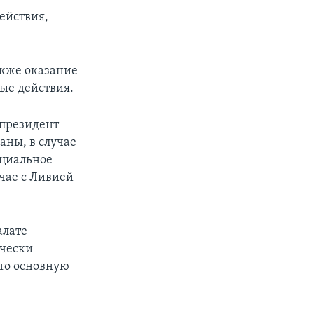
действия,
акже оказание
ые действия.
 президент
ны, в случае
ициальное
учае с Ливией
алате
ически
что основную