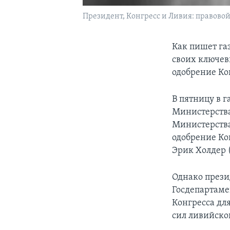
Президент, Конгресс и Ливия: правово
Как пишет га
своих ключев
одобрение Ко
В пятницу в г
Министерства
Министерства
одобрение Ко
Эрик Холдер 
Однако прези
Госдепартаме
Конгресса дл
сил ливийско