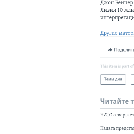
Джон Бейнер 
Ливии 10 млн
интерпретаци
Другие матер
Поделит
This item is part of
Темы дня
Читайте 
НАТО отвергае
Палата предста