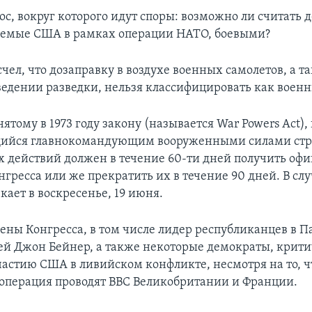
с, вокруг которого идут споры: возможно ли считать 
емые США в рамках операции НАТО, боевыми?
чел, что дозаправку в воздухе военных самолетов, а т
едении разведки, нельзя классифицировать как военн
ятому в 1973 году закону (называется War Powers Act),
ийся главнокомандующим вооруженными силами стра
х действий должен в течение 60-ти дней получить оф
гресса или же прекратить их в течение 90 дней. В сл
екает в воскресенье, 19 июня.
ены Конгресса, в том числе лидер республиканцев в П
ей Джон Бейнер, а также некоторые демократы, крит
участию США в ливийском конфликте, несмотря на то, 
 операция проводят ВВС Великобритании и Франции.