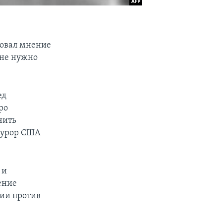
ровал мнение
 не нужно
ед
ро
чить
окурор США
 и
ение
ции против