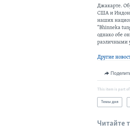
Джакарте. Об
США и Индоне
наших национ
“Bhinneka tun
однако обе о
различными 
Другие новос
Поделит
This item is part of
Темы дня
Читайте 