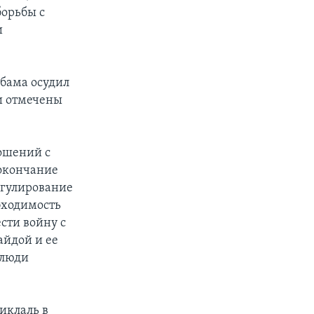
борьбы с
и
Обама осудил
и отмечены
ошений с
 окончание
егулирование
бходимость
сти войну с
айдой и ее
 люди
тиклаль в