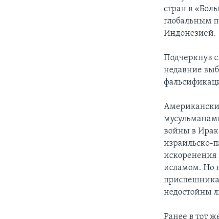
стран в «Боль
глобальным п
Индонезией.
Подчеркнув с
недавние выб
фальсификаци
Американский
мусульманами
войны в Ирак
израильско-п
искоренения 
исламом. Но 
приспешникам
недостойны л
Ранее в тот ж