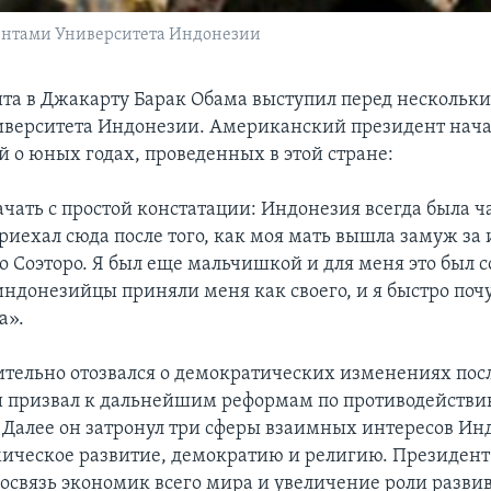
ентами Университета Индонезии
ита в Джакарту Барак Обама выступил перед несколь
иверситета Индонезии. Американский президент нача
 о юных годах, проведенных в этой стране:
ачать с простой констатации: Индонезия всегда была 
приехал сюда после того, как моя мать вышла замуж за
о Соэторо. Я был еще мальчишкой и для меня это был с
индонезийцы приняли меня как своего, и я быстро почу
а».
тельно отозвался о демократических изменениях пос
и призвал к дальнейшим реформам по противодейств
 Далее он затронул три сферы взаимных интересов Ин
ическое развитие, демократию и религию. Президент
освязь экономик всего мира и увеличение роли разв