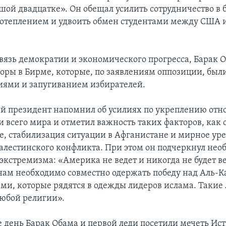
шой двадцатке». Он обещал усилить сотрудничество в 
отеплением и удвоить обмен студентами между США 
вязь демократии и экономического прогресса, Барак 
оры в Бирме, которые, по заявлениям оппозиции, был
ями и запугиванием избирателей.
 президент напомнил об усилиях по укреплению отн
 всего мира и отметил важность таких факторов, как
е, стабилизация ситуации в Афганистане и мирное ур
алестинского конфликта. При этом он подчеркнул нео
экстремизма: «Америка не ведет и никогда не будет ве
нам необходимо совместно одержать победу над Аль-К
и, которые рядятся в одежды лидеров ислама. Такие
юбой религии».
е день Барак Обама и первой леди посетили мечеть Ис