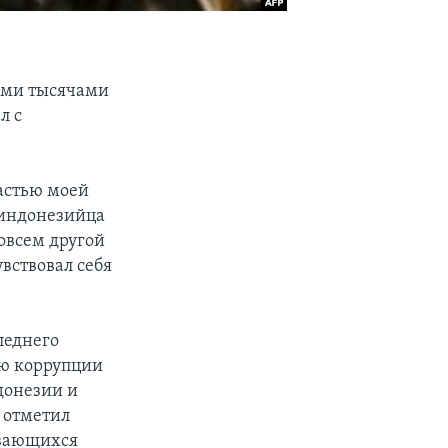
кими тысячами
л с
частью моей
 индонезийца
овсем другой
вствовал себя
леднего
ию коррупции
донезии и
 отметил
ивающихся