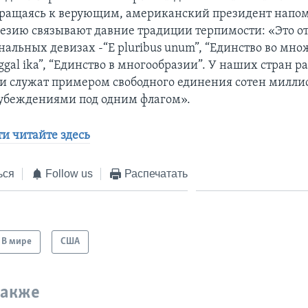
ращаясь к верующим, американский президент напом
зию связывают давние традиции терпимости: «Это о
альных девизах -“E pluribus unum”, “Единство во множ
ggal ika”, “Единство в многообразии”. У наших стран р
ни служат примером свободного единения сотен милли
убеждениями под одним флагом».
ти читайте здесь
ься
Follow us
Распечатать
В мире
США
также