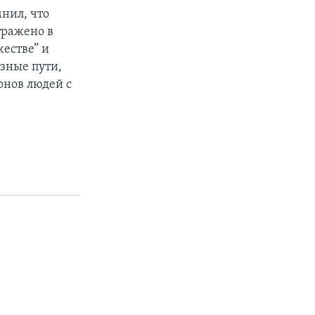
нил, что
тражено в
естве” и
азные пути,
онов людей с