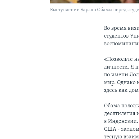
Выступление Барака Обамы перед студ
Во время виз
студентов Ун
воспоминаний
«Позвольте н
личности. Я 
по имени Лол
мир. Однако 
здесь как дом
Обама положи
десятилетия 
в Индонезии.
США - эконом
тесную взаим