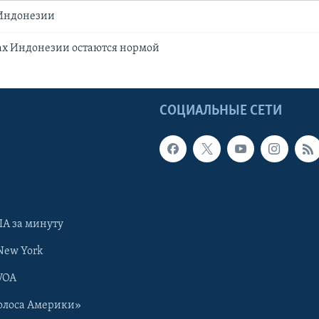
 Индонезии
ах Индонезии остаются нормой
Ы
СОЦИАЛЬНЫЕ СЕТИ
А за минуту
New York
VOA
олоса Америки»