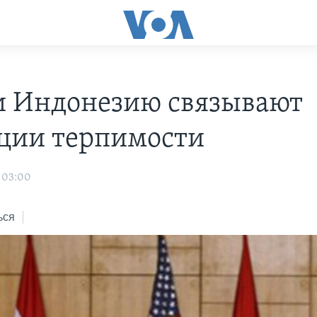
 Индонезию связывают
ции терпимости
 03:00
ься