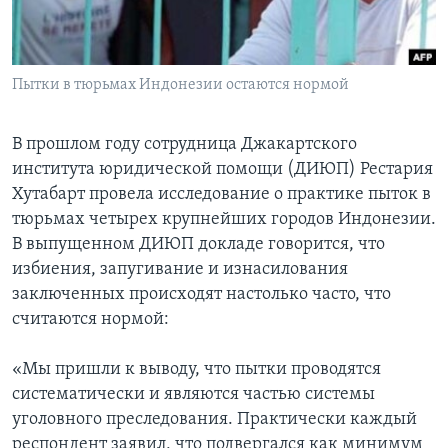
Learning English
Пытки в тюрьмах Индонезии остаются нормой
СОЦИАЛЬНЫЕ СЕТИ
В прошлом году сотрудница Джакартского
института юридической помощи (ДИЮП) Рестария
Языки
Хутабарт провела исследование о практике пыток в
тюрьмах четырех крупнейших городов Индонезии.
В выпущенном ДИЮП докладе говорится, что
избиения, запугивание и изнасилования
заключенных происходят настолько часто, что
считаются нормой:
«Мы пришли к выводу, что пытки проводятся
систематически и являются частью системы
уголовного преследования. Практически каждый
респондент заявил, что подвергался как минимум