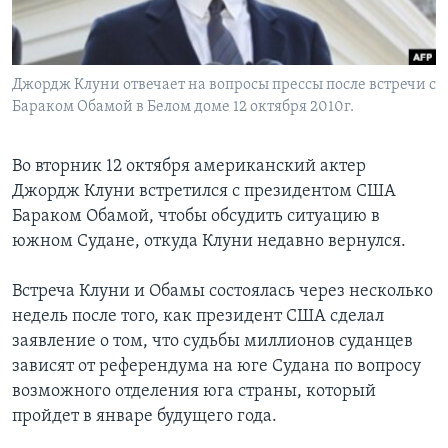
Learning English
Джордж Клуни отвечает на вопросы прессы после встречи с
СОЦИАЛЬНЫЕ СЕТИ
Бараком Обамой в Белом доме 12 октября 2010г.
Во вторник 12 октября американский актер
Языки
Джордж Клуни встретился с президентом США
Бараком Обамой, чтобы обсудить ситуацию в
южном Судане, откуда Клуни недавно вернулся.
Встреча Клуни и Обамы состоялась через несколько
недель после того, как президент США сделал
заявление о том, что судьбы миллионов суданцев
зависят от референдума на юге Судана по вопросу
возможного отделения юга страны, который
пройдет в январе будущего года.